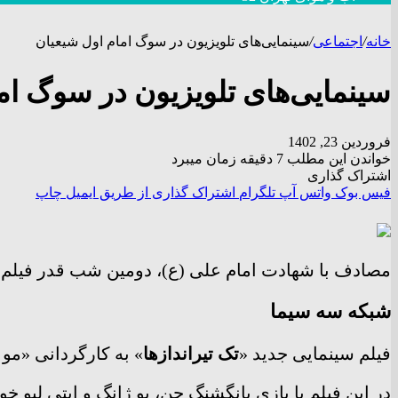
خانه
/
اجتماعی
/
سینمایی‌های تلویزیون در سوگ امام اول شیعیان
سینمایی‌های تلویزیون در سوگ ام
فروردین 23, 1402
خواندن این مطلب 7 دقیقه زمان میبرد
اشتراک گذاری
فیس بوک
واتس آپ
تلگرام
اشتراک گذاری از طریق ایمیل
چاپ
مصادف با شهادت امام علی (ع)، دومین شب قدر فیلم‌ها
شبکه سه سیما
فیلم سینمایی جدید «
تک تیراندازها
» به کارگردانی «مو ژانگ»، امروز چهارشنبه 
در این فیلم با بازی یانگشنگ چن، یو ژانگ و ایتی لیو خ