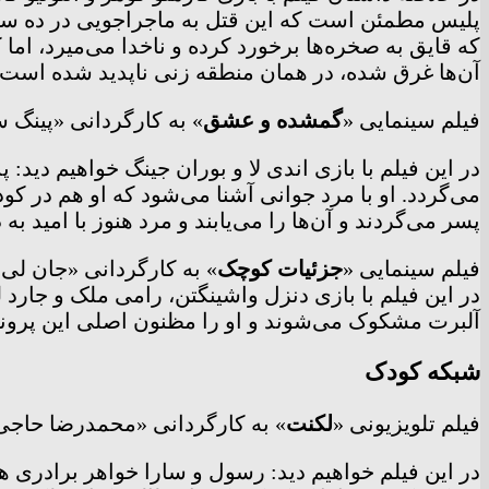
پلیس مطمئن است که این قتل به ماجراجویی در ده سال
که قایق به صخره‌ها برخورد کرده و ناخدا می‌میرد، اما
آن‌ها غرق شده، در همان منطقه زنی ناپدید شده است 
فیلم سینمایی «
گمشده و عشق
» به کارگردانی «پینگ سانایان»، امروز چهارشنبه
پسر می‌گردند و آن‌ها را می‌یابند و مرد هنوز با امید 
فیلم سینمایی «
جزئیات کوچک
» به کارگردانی «جان لی هنکوک»، امروز چهارشنبه 
در این فیلم با بازی دنزل واشینگتن، رامی ملک و جارد لت
آلبرت مشکوک می‌شوند و او را مظنون اصلی این پروند
شبکه کودک
فیلم تلویزیونی «
لکنت
» به کارگردانی «محمدرضا حاجی غلامی»، امروز چهار‌شنبه ۲۳ 
در این فیلم خواهیم دید: رسول و سارا خواهر برادری ه