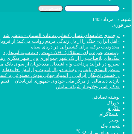
جستجو برای
شنبه, 17 مرداد 1405
خبر فوری
ترجمه‌ی «نامه‌های غسان کنفانی به غادة السمان» منتشر شد
«اهل ایران» جنگ را از دل زندگی مردم روایت می‌کند؛ از فروپ
محدودیت ترکیه برای کشتیرانی در دریای سیاه
بن‌بست بصره برای استقلال؛ AFC دست رد به سینه آبی‌ها زد
سگ‌های بلاصاحب را از یک شهر جمع‌آوری و در شهر دیگری رها 
تسریع در فرآیند پرداخت وام اشتغال مددجویان از سوی بانک م
منتظرالمهدی: پلیس و رسانه دو بال امنیت و آرامش جامعه‌اند
درخشش نخبگان ایرانی در المپیاد جهانی هوش مصنوعی با کسب ۴ مد
بازدید دنیامالی از مرکز ملی جودوی جمهوری آذربایجان + فیلم
«دکتر استرنج‌لاو» از شبکه نمایش
نوشته تصادفی
خوراک
تلگرام
اینستاگرام
توییتر
فیس بوک
℃
آب و هوای تهران
32