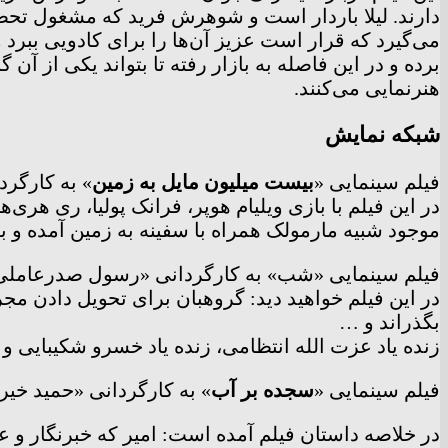
دارند. لیلا باردار است و شوهرش فرید که مشغول تحص
می‌گیرد که قرار است عزیز آن‌ها را برای کادویی ببرد 
برده و در این فاصله به بازار رفته تا بتواند یکی از آ
هنرنمایی می‌کنند.
شبکه نمایش
فیلم سینمایی «
بیست میلیون مایل به زمین
» به کارگردانی «ناتان جو
در این فیلم با بازی ویلیام هوپر، فرانک پولیا، ری هری
موجود شبیه مارمولک همراه با سفینه به زمین آمده و
فیلم سینمایی «شب» به کارگردانی «رسول صدرعاملی»، چهارشنبه ۲۳ فروردین ماه ساعت ۱۱ از ش
در این فیلم خواهید دید: گروهبان برای تحویل دادن مج
بگذراند و …
زنده یاد عزت الله انتظامی، زنده یاد خسرو شکیبایی و
فیلم سینمایی «
سجده بر آب
» به کارگردانی «حمید خیرالدین»، امروز چهارشنبه ۲۳
در خلاصه داستان فیلم آمده است: امیر که خبرنگار و 