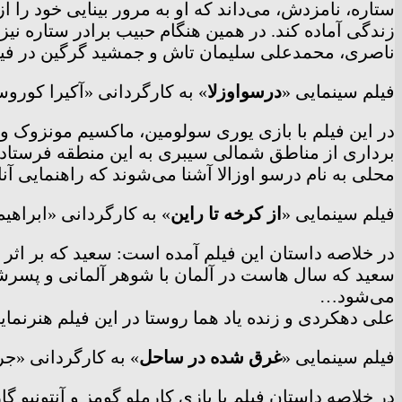
ستاره، نامزدش، می‌داند که او به مرور بینایی خود را ا
زندگی آماده کند. در همین هنگام حبیب برادر ستاره نی
ناصری، محمدعلی سلیمان تاش و جمشید گرگین در فیلم
فیلم سینمایی «
درسواوزلا
» به کارگردانی «آکیرا کوروساوا»، امروز چهارشنبه ۲۳ فر
برداری از مناطق شمالی سیبری به این منطقه فرستاده 
محلی به نام درسو اوزالا آشنا می‌شوند که راهنمایی آنا
فیلم سینمایی «
از کرخه تا راین
» به کارگردانی «ابراهیم حاتمی کیا»، امروز چه
در خلاصه داستان این فیلم آمده است: سعید که بر اثر 
سعید که سال هاست در آلمان با شوهر آلمانی و پسرشا
می‌شود…
علی دهکردی و زنده یاد هما روستا در این فیلم هنرنمایی
فیلم سینمایی «
غرق شده در ساحل
» به کارگردانی «جراردو هیرو»، امروز چ
در خلاصه داستان فیلم با بازی کارملو گومز و آنتونیو