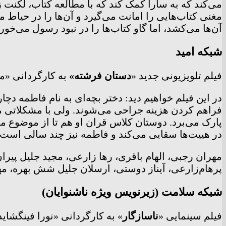
می‌کند که به سارا کمک کند که با مطالعه کتاب، لکنت ز
مغنی کتاب‌هایی را امانت می‌گیرد و آن‌ها را در حیا
آن‌ها می‌کشد، اما گاو کتاب‌ها را در نبود رسول می‌خ
شبکه امید
فیلم تلویزیونی جدید «
دستان فرشته»
به کارگردانی «محسن مختاری»، امرو
در این فیلم خواهیم دید: دختر بچه‌ای به نام فاطمه د
فراهم کردن هزینه جراحی می‌شوند. ولی با مشکلاتی 
پارک می‌برد. دوستان کلاس قران او هم تا از موضو
در هییت‌ها سقایی می‌کند و فاطمه نیز چند سالی اس
مهران رجبی، الهام باقری، رها زارعی، مجید جلیل پیر
پرهام‌زارعی، آیناز دوستی، ارسلان جلیل شش بهره، مهس
شبکه سلامت (زیرنویس ویژه ناشنوایان)
فیلم سینمایی «
ناسازگار
» به کارگردانی «نورا فینگشایدت»، امروز چهارشنبه ۲۳ فروردین ماه ساعت ۱۱