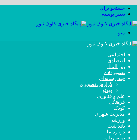
جستجو برای
تغییر پوسته
منو
اجتماعی
اقتصادی
بین الملل
تصویر 360
چند رسانه‌ای
گزارش تصویری
ویدئو
علم و فناوری
فرهنگی
کودک
مدیریت شهری
ورزشی
یادداشت
درباره ما
تماس با ما