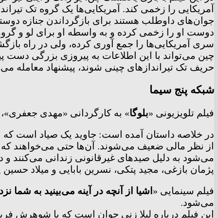
آمریکایی را زخمی کند. آمریکایی‌ها یک گروه تک تیراندا
جوان‌های داوطلب هستند برای بازگرداندن جنازه دوستش
دوست او را زخمی کرده و به واسطه او برای لو و گروه
سری آمریکایی‌ها را جمع آوری کرده، ولی در راه باز
چین می‌تواند با این اطلاعات به پیروزی بزرگی دست پیدا
حریف تک تیرانداز‌های چینی شوند، پیشنهاد معامله می‌
شبکه پنج سیما
فیلم تلویزیونی «
بلوگا
» به کارگردانی «مهدی جعفری»، امروز چهارشنبه ۲۳ فروردین ماه
در خلاصه داستان آمده است: جاوید یک صیاد است که با
از نظر مالی ضعیف می‌شوند. آن‌ها حتی می‌خواهند که 
می‌شود به دلیل صید‌های غیرقانونی زندانی می‌کنند و
پژمان بازغی، مجید پتکی، نسرین بابایی و میلاد حسین پ
فیلم سینمایی «
اشیا از آنچه در آینه می‌بینید به شما نزد
می‌شود.
این فیلم درباره لیلا زنی جوان است که با شوهرش فری