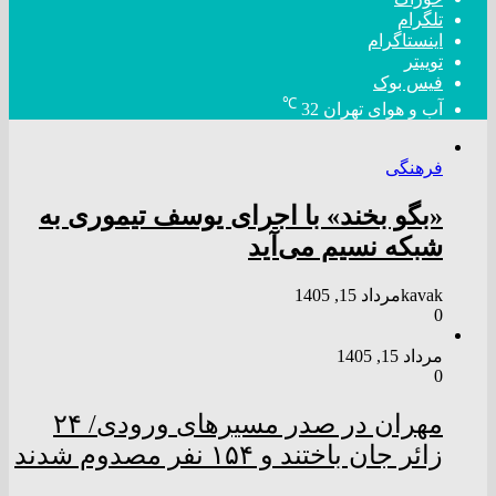
تلگرام
اینستاگرام
توییتر
فیس بوک
℃
آب و هوای تهران
32
فرهنگی
«بگو بخند» با اجرای یوسف تیموری به
شبکه نسیم می‌آید
kavak
مرداد 15, 1405
0
مرداد 15, 1405
0
مهران در صدر مسیر‌های ورودی/ ۲۴
زائر جان باختند و ۱۵۴ نفر مصدوم شدند