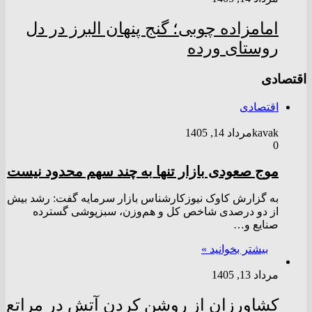
امامزاده چوبی؛ گنج پنهان البرز در دل
روستای ورده
اقتصادی
اقتصادی
kavak
مرداد 14, 1405
0
موج صعودی بازار تنها به چند سهم محدود نیست
به گزارش کاوک نیوزکارشناس بازار سرمایه گفت: رشد بیش
از دو درصدی شاخص کل و هم‌وزن، سبزپوشی گسترده
صنایع و…
بیشتر بخوانید »
مرداد 13, 1405
کشاورزان از روشن کردن آتش در مراتع