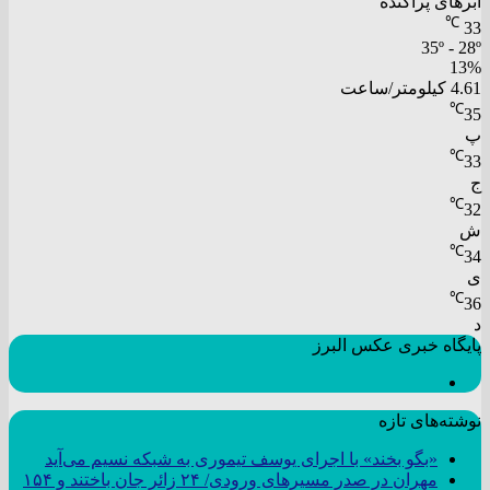
ابرهای پراکنده
℃
33
35º - 28º
13%
4.61 کیلومتر/ساعت
℃
35
پ
℃
33
ج
℃
32
ش
℃
34
ی
℃
36
د
پایگاه خبری عکس البرز
نوشته‌های تازه
«بگو بخند» با اجرای یوسف تیموری به شبکه نسیم می‌آید
مهران در صدر مسیر‌های ورودی/ ۲۴ زائر جان باختند و ۱۵۴