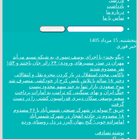
ورزشی
یادداشت
درباره ما
تماس با ما
جستجو برای
پنجشنبه, 15 مرداد 1405
خبر فوری
«بگو بخند» با اجرای یوسف تیموری به شبکه نسیم می‌آید
مهران در صدر مسیر‌های ورودی/ ۲۴ زائر جان باختند و ۱۵۴
نفر مصدوم شدند
ناکامی مجدد استقلال در باز کردن پنجره نقل و انتقالاتی
دختر ‌۱۸‌ ‌ساله‌ با تلاش پلیس کرج از خودکشی منصرف شد
موج صعودی بازار تنها به چند سهم محدود نیست
جنگ ایران و بهای سنگینی که ترامپ به امارات پرداخت
سعید یوسفی سکان دبیری فدراسیون کشتی را در دست
گرفت
حریق ۳ سوله در شهرک صنعتی شمس‌آباد با ۲۶ مصدوم
۱۸ مصدوم در حادثه انفجار در شهرک شمس‌آباد
امامزاده چوبی؛ گنج پنهان البرز در دل روستای ورده
نوشته تصادفی
خوراک