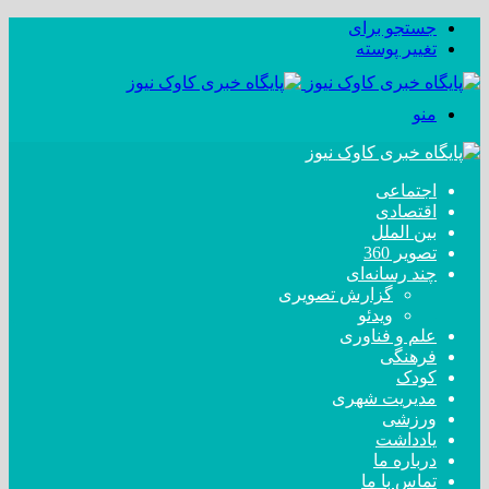
جستجو برای
تغییر پوسته
منو
اجتماعی
اقتصادی
بین الملل
تصویر 360
چند رسانه‌ای
گزارش تصویری
ویدئو
علم و فناوری
فرهنگی
کودک
مدیریت شهری
ورزشی
یادداشت
درباره ما
تماس با ما