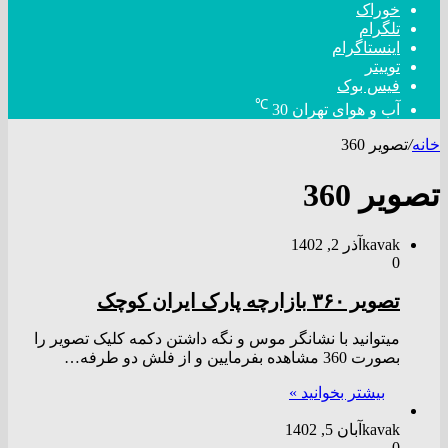
خوراک
تلگرام
اینستاگرام
توییتر
فیس بوک
℃
آب و هوای تهران
30
خانه
/
تصویر 360
تصویر 360
kavak
آذر 2, 1402
0
تصویر ۳۶۰ بازارچه پارک ایران کوچک
میتوانید با نشانگر موس و نگه داشتن دکمه کلیک تصویر را
بصورت 360 مشاهده بفرمایین و از فلش دو طرفه…
بیشتر بخوانید »
kavak
آبان 5, 1402
0