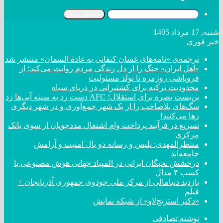
جستجو برای
شنبه, 17 مرداد 1405
خبر فوری
ترجمه‌ی «نامه‌های غسان کنفانی به غادة السمان» منتشر شد
«اهل ایران» جنگ را از دل زندگی مردم روایت می‌کند؛ از
فروپاشی روزمره تا تولد مسئولیت
محدودیت ترکیه برای کشتیرانی در دریای سیاه
بن‌بست بصره برای استقلال؛ AFC دست رد به سینه آبی‌ها زد
سگ‌های بلاصاحب را از یک شهر جمع‌آوری و در شهر دیگری
رها می‌کنند!
تسریع در فرآیند پرداخت وام اشتغال مددجویان از سوی بانک
مرکزی
منتظرالمهدی: پلیس و رسانه دو بال امنیت و آرامش
جامعه‌اند
درخشش نخبگان ایرانی در المپیاد جهانی هوش مصنوعی با
کسب ۴ مدال
بازدید دنیامالی از مرکز ملی جودوی جمهوری آذربایجان +
فیلم
«دکتر استرنج‌لاو» از شبکه نمایش
نوشته تصادفی