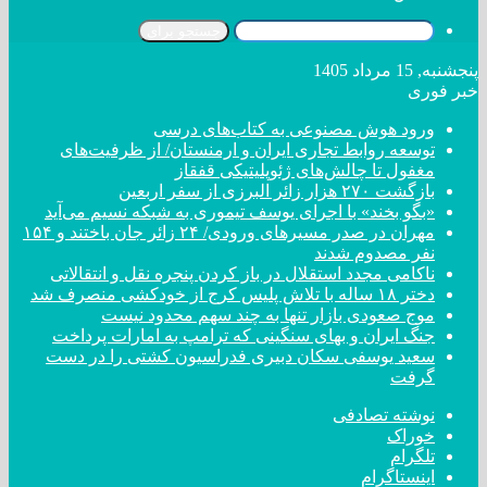
جستجو برای
پنجشنبه, 15 مرداد 1405
خبر فوری
ورود هوش مصنوعی به کتاب‌های درسی
توسعه روابط تجاری ایران و ارمنستان/ از ظرفیت‌های
مغفول تا چالش‌های ژئوپلیتیکی قفقاز
بازگشت ۲۷۰ هزار زائر البرزی از سفر اربعین
«بگو بخند» با اجرای یوسف تیموری به شبکه نسیم می‌آید
مهران در صدر مسیر‌های ورودی/ ۲۴ زائر جان باختند و ۱۵۴
نفر مصدوم شدند
ناکامی مجدد استقلال در باز کردن پنجره نقل و انتقالاتی
دختر ‌۱۸‌ ‌ساله‌ با تلاش پلیس کرج از خودکشی منصرف شد
موج صعودی بازار تنها به چند سهم محدود نیست
جنگ ایران و بهای سنگینی که ترامپ به امارات پرداخت
سعید یوسفی سکان دبیری فدراسیون کشتی را در دست
گرفت
نوشته تصادفی
خوراک
تلگرام
اینستاگرام