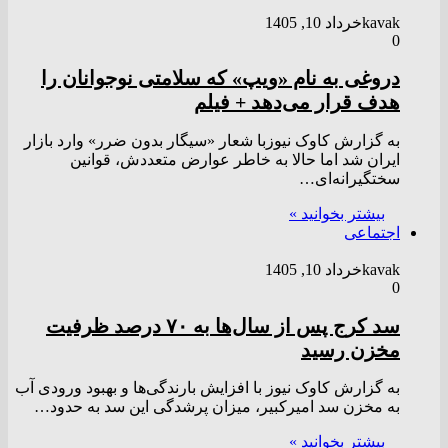
kavak
خرداد 10, 1405
0
دروغی به نام «ویپ» که سلامتی نوجوانان را
هدف قرار می‌دهد + فیلم
به گزارش کاوک نیوزبا شعار «سیگار بدون ضرر» وارد بازار
ایران شد اما حالا به خاطر عوارض متعددش، قوانین
سختگیرانه‌ای…
بیشتر بخوانید »
اجتماعی
kavak
خرداد 10, 1405
0
سد کرج پس از سال‌ها به ۷۰ درصد ظرفیت
مخزن رسید
به گزارش کاوک نیوز با افزایش بارندگی‌ها و بهبود ورودی آب
به مخزن سد امیرکبیر، میزان پرشدگی این سد به حدود…
بیشتر بخوانید »