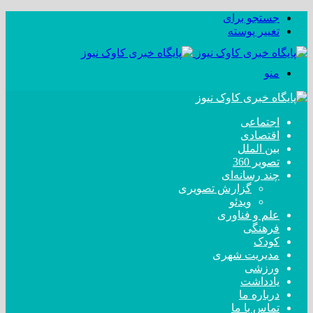
جستجو برای
تغییر پوسته
منو
اجتماعی
اقتصادی
بین الملل
تصویر 360
چند رسانه‌ای
گزارش تصویری
ویدئو
علم و فناوری
فرهنگی
کودک
مدیریت شهری
ورزشی
یادداشت
درباره ما
تماس با ما