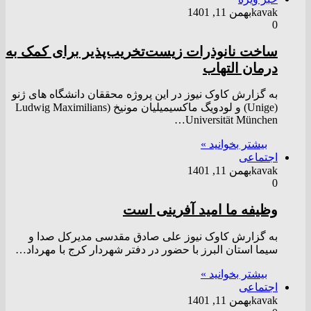
kavak
بهمن 11, 1401
0
ساخت نانوذرات زیست‌تخریب‌پذیر برای کمک به
درمان التهاب
به گزارش کاوک نیوز در این پروژه محققان دانشگاه های ژنو
(Unige) و لودویگ ماکسیمیلیان مونیخ (Ludwig Maximilians
Universität München…
بیشتر بخوانید »
اجتماعی
kavak
بهمن 11, 1401
0
وظیفه ما امید آفرینی است
به گزارش کاوک نیوز علی صادق مقدسی مدیرکل صدا و
سیما استان البرز با حضور در دفتر شهردار کرج با مهرداد…
بیشتر بخوانید »
اجتماعی
kavak
بهمن 11, 1401