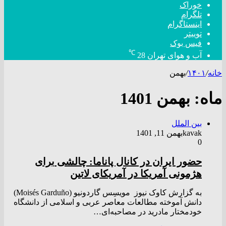
خوراک
تلگرام
اینستاگرام
توییتر
فیس بوک
℃
آب و هوای تهران
28
خانه
/
۱۴۰۱
/
بهمن
ماه:
بهمن 1401
بین الملل
kavak
بهمن 11, 1401
0
حضور ایران در کانال پاناما: چالشی برای
هژمونی آمریکا در آمریکای لاتین
به گزارش کاوک نیوز مویسِس گاردونیو (Moisés Garduño)
دانش آموخته مطالعات معاصر عربی و اسلامی از دانشگاه
خودمختار مادرید در مصاحبه‌ای…