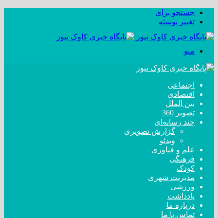
جستجو برای
تغییر پوسته
منو
اجتماعی
اقتصادی
بین الملل
تصویر 360
چند رسانه‌ای
گزارش تصویری
ویدئو
علم و فناوری
فرهنگی
کودک
مدیریت شهری
ورزشی
یادداشت
درباره ما
تماس با ما