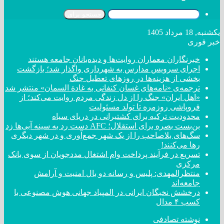
جستجو برای
یکشنبه, 18 مرداد 1405
خبر فوری
خبرنگاران معماران روایت‌ها و دیده‌بانان جامعه هستند
اجرای سرویس مدارس به شهرداری واگذار شد؛ بازگشت
بخشی از هزینه‌ها در روزهای تعطیل جنگ
ترجمه‌ی «نامه‌های غسان کنفانی به غادة السمان» منتشر شد
«اهل ایران» جنگ را از دل زندگی مردم روایت می‌کند؛ از
فروپاشی روزمره تا تولد مسئولیت
محدودیت ترکیه برای کشتیرانی در دریای سیاه
بن‌بست بصره برای استقلال؛ AFC دست رد به سینه آبی‌ها زد
سگ‌های بلاصاحب را از یک شهر جمع‌آوری و در شهر دیگری
رها می‌کنند!
تسریع در فرآیند پرداخت وام اشتغال مددجویان از سوی بانک
مرکزی
منتظرالمهدی: پلیس و رسانه دو بال امنیت و آرامش
جامعه‌اند
درخشش نخبگان ایرانی در المپیاد جهانی هوش مصنوعی با
کسب ۴ مدال
نوشته تصادفی