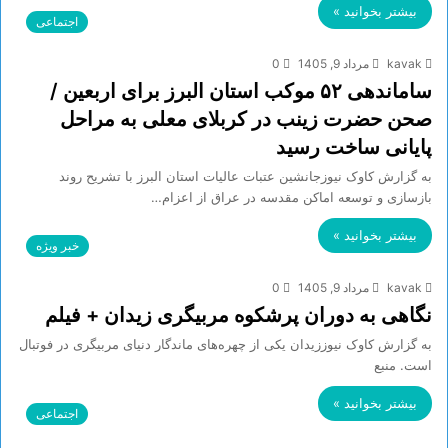
بیشتر بخوانید »
اجتماعی
kavak
مرداد 9, 1405
0
ساماندهی ۵۲ موکب استان البرز برای اربعین /
صحن حضرت زینب در کربلای معلی به مراحل
پایانی ساخت رسید
به گزارش کاوک نیوزجانشین عتبات عالیات استان البرز با تشریح روند
بازسازی و توسعه اماکن مقدسه در عراق از اعزام…
بیشتر بخوانید »
خبر ویژه
kavak
مرداد 9, 1405
0
نگاهی به دوران پرشکوه مربیگری زیدان + فیلم
به گزارش کاوک نیوززیدان یکی از چهره‌های ماندگار دنیای مربیگری در فوتبال
است. منبع
بیشتر بخوانید »
اجتماعی