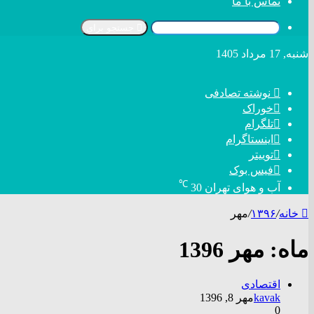
تماس با ما
جستجو برای
شنبه, 17 مرداد 1405
نوشته تصادفی
خوراک
تلگرام
اینستاگرام
توییتر
فیس بوک
℃
آب و هوای تهران
30
خانه
/
۱۳۹۶
/
مهر
ماه:
مهر 1396
اقتصادی
kavak
مهر 8, 1396
0