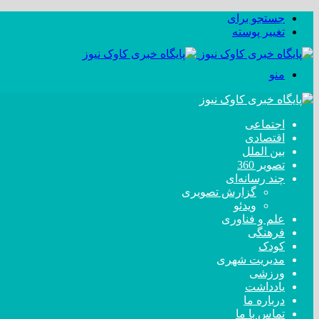
جستجو برای
تغییر پوسته
منو
اجتماعی
اقتصادی
بین الملل
تصویر 360
چند رسانه‌ای
گزارش تصویری
ویدئو
علم و فناوری
فرهنگی
کودک
مدیریت شهری
ورزشی
یادداشت
درباره ما
تماس با ما