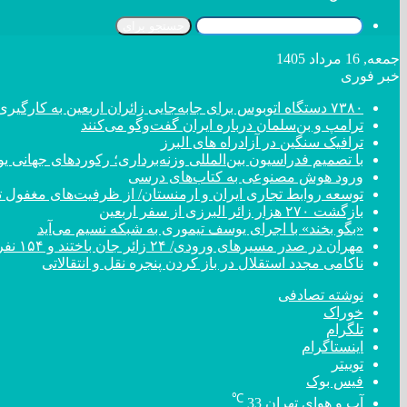
جستجو برای
جمعه, 16 مرداد 1405
خبر فوری
۷۳۸۰ دستگاه اتوبوس برای جابه‌جایی زائران اربعین به کارگیری شد
ترامپ و بن‌سلمان درباره ایران گفت‌و‌گو می‌کنند
ترافیک سنگین در آزادراه های البرز
با تصمیم فدراسیون بین‌المللی وزنه‌برداری؛ رکورد‌های جهان
ورود هوش مصنوعی به کتاب‌های درسی
توسعه روابط تجاری ایران و ارمنستان/ از ظرفیت‌های مغفول تا
بازگشت ۲۷۰ هزار زائر البرزی از سفر اربعین
«بگو بخند» با اجرای یوسف تیموری به شبکه نسیم می‌آید
مهران در صدر مسیر‌های ورودی/ ۲۴ زائر جان باختند و ۱۵۴ نفر مصدوم شدند
ناکامی مجدد استقلال در باز کردن پنجره نقل و انتقالاتی
نوشته تصادفی
خوراک
تلگرام
اینستاگرام
توییتر
فیس بوک
℃
آب و هوای تهران
33