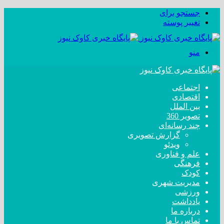
جستجو برای
تغییر پوسته
منو
اجتماعی
اقتصادی
بین الملل
تصویر 360
چند رسانه‌ای
گزارش تصویری
ویدئو
علم و فناوری
فرهنگی
کودک
مدیریت شهری
ورزشی
یادداشت
درباره ما
تماس با ما