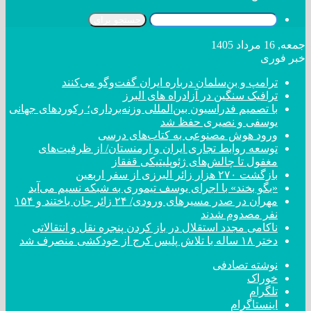
جستجو برای
جمعه, 16 مرداد 1405
خبر فوری
ترامپ و بن‌سلمان درباره ایران گفت‌و‌گو می‌کنند
ترافیک سنگین در آزادراه های البرز
با تصمیم فدراسیون بین‌المللی وزنه‌برداری؛ رکورد‌های جهانی
یوسفی و نصیری حفظ شد
ورود هوش مصنوعی به کتاب‌های درسی
توسعه روابط تجاری ایران و ارمنستان/ از ظرفیت‌های
مغفول تا چالش‌های ژئوپلیتیکی قفقاز
بازگشت ۲۷۰ هزار زائر البرزی از سفر اربعین
«بگو بخند» با اجرای یوسف تیموری به شبکه نسیم می‌آید
مهران در صدر مسیر‌های ورودی/ ۲۴ زائر جان باختند و ۱۵۴
نفر مصدوم شدند
ناکامی مجدد استقلال در باز کردن پنجره نقل و انتقالاتی
دختر ‌۱۸‌ ‌ساله‌ با تلاش پلیس کرج از خودکشی منصرف شد
نوشته تصادفی
خوراک
تلگرام
اینستاگرام