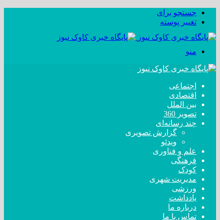
جستجو برای
تغییر پوسته
منو
اجتماعی
اقتصادی
بین الملل
تصویر 360
چند رسانه‌ای
گزارش تصویری
ویدئو
علم و فناوری
فرهنگی
کودک
مدیریت شهری
ورزشی
یادداشت
درباره ما
تماس با ما