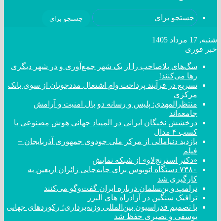
جستجو برای
شنبه, 17 مرداد 1405
خبر فوری
سگ‌های بلاصاحب را از یک شهر جمع‌آوری و در شهر دیگری
رها می‌کنند!
تسریع در فرآیند پرداخت وام اشتغال مددجویان از سوی بانک
مرکزی
منتظرالمهدی: پلیس و رسانه دو بال امنیت و آرامش
جامعه‌اند
درخشش نخبگان ایرانی در المپیاد جهانی هوش مصنوعی با
کسب ۴ مدال
بازدید دنیامالی از مرکز ملی جودوی جمهوری آذربایجان +
فیلم
«دکتر استرنج‌لاو» از شبکه نمایش
۷۳۸۰ دستگاه اتوبوس برای جابه‌جایی زائران اربعین به
کارگیری شد
ترامپ و بن‌سلمان درباره ایران گفت‌و‌گو می‌کنند
ترافیک سنگین در آزادراه های البرز
با تصمیم فدراسیون بین‌المللی وزنه‌برداری؛ رکورد‌های جهانی
یوسفی و نصیری حفظ شد