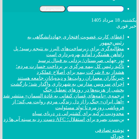
جستجو برای
یکشنبه, 18 مرداد 1405
خبر فوری
اعطای کارت عضویت افتخاری جهاددانشگاهی به
رئیس‌جمهور
مطالبه‌گری برای زیرساخت‌های البرز به نتیجه رسید؛ پل
راه‌آهن هشتگرد آماده بهره‌برداری است
تور جهانی صربستان/ یزدانی به فینال نرسید
تأکید رئیس کل بیمه مرکزی بر پرداخت خسارت مردم؛
هشدار به ۸ شرکت‌ بیمه برای اصلاح عملکرد
خبرنگاران معماران روایت‌ها و دیده‌بانان جامعه هستند
اجرای سرویس مدارس به شهرداری واگذار شد؛ بازگشت
بخشی از هزینه‌ها در روزهای تعطیل جنگ
ترجمه‌ی «نامه‌های غسان کنفانی به غادة السمان» منتشر شد
«اهل ایران» جنگ را از دل زندگی مردم روایت می‌کند؛ از
فروپاشی روزمره تا تولد مسئولیت
محدودیت ترکیه برای کشتیرانی در دریای سیاه
بن‌بست بصره برای استقلال؛ AFC دست رد به سینه آبی‌ها زد
نوشته تصادفی
خوراک