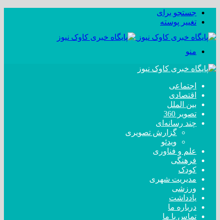
جستجو برای
تغییر پوسته
منو
اجتماعی
اقتصادی
بین الملل
تصویر 360
چند رسانه‌ای
گزارش تصویری
ویدئو
علم و فناوری
فرهنگی
کودک
مدیریت شهری
ورزشی
یادداشت
درباره ما
تماس با ما