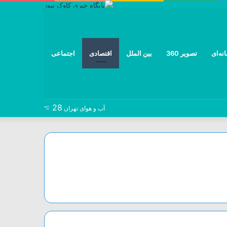
نه‌ای
تصویر 360
بین الملل
اقتصادی
اجتماعی
28
نوشته
خوراک
تلگرام
توییتر
اینستاگرام
فیس
آب و هوای تهران
℃
تصادفی
بوک