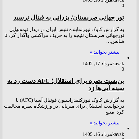
0
تور جهانی صربستان/ یزدانی به فینال نرسید
به گزارش کاوک نیوزنماینده تنیس ایران در دیدار نیمه‌نهایی
تورجهانی صربستان نتیجه را به حریف مراکشی واگذار کرد تا
شانس…
بیشتر بخوانید »
kavak
مرداد 17, 1405
0
بن‌بست بصره برای استقلال؛ AFC دست رد به
سینه آبی‌ها زد
به گزارش کاوک نیوزکنفدراسیون فوتبال آسیا (AFC) با
درخواست استقلال برای میزبانی در ورزشگاه بصره مخالفت
کرد. منبع
بیشتر بخوانید »
kavak
مرداد 16, 1405