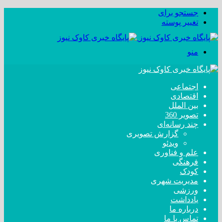
جستجو برای
تغییر پوسته
منو
اجتماعی
اقتصادی
بین الملل
تصویر 360
چند رسانه‌ای
گزارش تصویری
ویدئو
علم و فناوری
فرهنگی
کودک
مدیریت شهری
ورزشی
یادداشت
درباره ما
تماس با ما