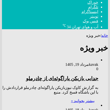
خوراک
تلگرام
اینستاگرام
توییتر
فیس بوک
℃
آب و هوای تهران
34
خانه
/
خبر ویژه
خبر ویژه
kavak
مرداد 19, 1405
0
جدایی بازیکن پاراگوئه‌ای از چادرملو
به گزارش کاوک نیوزبازیکن پاراگوئه‌ای چادرملو قراردادش را
با این باشگاه فسخ کرد. منبع
بیشتر بخوانید »
kavak
مرداد 18, 1405