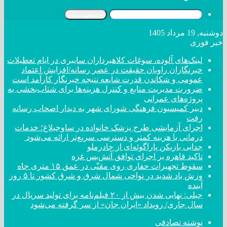
جستجو برای
دوشنبه, 19 مرداد 1405
خبر فوری
لینک‌های آلوده، سوغات کلاهبرداران سایبری در ایام تعطیلات
خبرنگاران راویان حقیقت در عصر رسانه/افزایش اعتماد
عمومی و شکاندن قدرت شایعه نتیجه خبرنگار کارآمد است
ضرورت مدیریت منابع و کنترل هزینه‌ها برای شتاب‌بخشی به
پروژه‌های عمرانی
دبیر کمیسیون فرهنگی شورای شهر به دیدار اصحاب رسانه
رفت
اجرای آزمایشی طرح پزشک خانواده در ساوجبلاغ؛ خدمات
درمانی با هزینه کمتر و دسترسی سریع‌تر ارائه می‌شود
جدایی بازیکن پاراگوئه‌ای از چادرملو
تاکید قاهره بر اجرای توافق آتش‌بس غزه
سقوط تجهیزات حفاری روی مقنّی در عمق ۱۵ متری چاه
وزش باد شدید در نواحی شمال شرق و شرق کشور تا ۵ روز
آینده
جبلی: نهایی شدن بیش از ۲۰ فیلم‌نامه برای تولید سریال در
سال جاری/ رویداد «ایران جان» از سر گرفته می‌شود
نوشته تصادفی