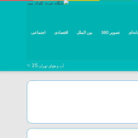
نه‌ای
تصویر 360
بین الملل
اقتصادی
اجتماعی
25
نوشته
خوراک
تلگرام
توییتر
اینستاگرام
فیس
آب و هوای تهران
℃
تصادفی
بوک