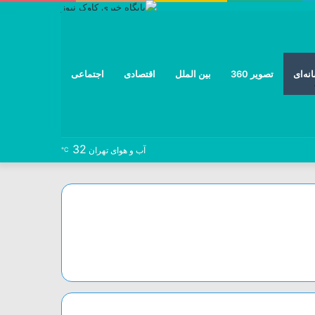
نه‌ای
تصویر 360
بین الملل
اقتصادی
اجتماعی
32
نوشته
خوراک
تلگرام
توییتر
اینستاگرام
فیس
آب و هوای تهران
℃
تصادفی
بوک