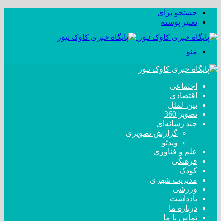
جستجو برای
تغییر پوسته
منو
اجتماعی
اقتصادی
بین الملل
تصویر 360
چند رسانه‌ای
گزارش تصویری
ویدئو
علم و فناوری
فرهنگی
کودک
مدیریت شهری
ورزشی
یادداشت
درباره ما
تماس با ما