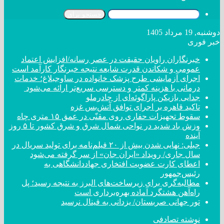
جستجو برای
دوشنبه, 19 مرداد 1405
خبر فوری
خبرنگاران راویان حقیقت در عصر رسانه/افزایش اعتماد
عمومی و شکاندن قدرت شایعه نتیجه خبرنگار کارآمد است
اجرای آزمایشی طرح پزشک خانواده در ساوجبلاغ؛ خدمات
درمانی با هزینه کمتر و دسترسی سریع‌تر ارائه می‌شود
جدایی بازیکن پاراگوئه‌ای از چادرملو
تاکید قاهره بر اجرای توافق آتش‌بس غزه
سقوط تجهیزات حفاری روی مقنّی در عمق ۱۵ متری چاه
وزش باد شدید در نواحی شمال شرق و شرق کشور تا ۵ روز
آینده
جبلی: نهایی شدن بیش از ۲۰ فیلم‌نامه برای تولید سریال در
سال جاری/ رویداد «ایران جان» از سر گرفته می‌شود
اعطای کارت عضویت افتخاری جهاددانشگاهی به
رئیس‌جمهور
مطالبه‌گری برای زیرساخت‌های البرز به نتیجه رسید؛ پل
راه‌آهن هشتگرد آماده بهره‌برداری است
تور جهانی صربستان/ یزدانی به فینال نرسید
نوشته تصادفی