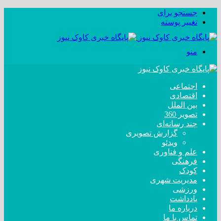
جستجو برای
تغییر پوسته
منو
اجتماعی
اقتصادی
بین الملل
تصویر 360
چند رسانه‌ای
گزارش تصویری
ویدئو
علم و فناوری
فرهنگی
کودک
مدیریت شهری
ورزشی
یادداشت
درباره ما
تماس با ما