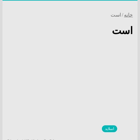
خانه
/
است
است
اسلاید