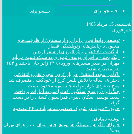
جستجو برای
پنجشنبه, 15 مرداد 1405
خبر فوری
توسعه روابط تجاری ایران و ارمنستان/ از ظرفیت‌های
مغفول تا چالش‌های ژئوپلیتیکی قفقاز
بازگشت ۲۷۰ هزار زائر البرزی از سفر اربعین
«بگو بخند» با اجرای یوسف تیموری به شبکه نسیم می‌آید
مهران در صدر مسیر‌های ورودی/ ۲۴ زائر جان باختند و ۱۵۴
نفر مصدوم شدند
ناکامی مجدد استقلال در باز کردن پنجره نقل و انتقالاتی
دختر ‌۱۸‌ ‌ساله‌ با تلاش پلیس کرج از خودکشی منصرف شد
موج صعودی بازار تنها به چند سهم محدود نیست
جنگ ایران و بهای سنگینی که ترامپ به امارات پرداخت
سعید یوسفی سکان دبیری فدراسیون کشتی را در دست
گرفت
حریق ۳ سوله در شهرک صنعتی شمس‌آباد با ۲۶ مصدوم
نوشته تصادفی
خوراک
تلگرام
اینستاگرام
توییتر
فیس بوک
آب و هوای تهران
℃
35