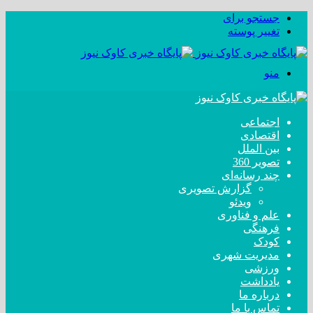
جستجو برای
تغییر پوسته
منو
اجتماعی
اقتصادی
بین الملل
تصویر 360
چند رسانه‌ای
گزارش تصویری
ویدئو
علم و فناوری
فرهنگی
کودک
مدیریت شهری
ورزشی
یادداشت
درباره ما
تماس با ما