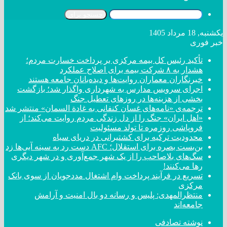
جستجو برای
یکشنبه, 18 مرداد 1405
خبر فوری
تأکید رئیس کل بیمه مرکزی بر پرداخت خسارت مردم؛
هشدار به ۸ شرکت‌ بیمه برای اصلاح عملکرد
خبرنگاران معماران روایت‌ها و دیده‌بانان جامعه هستند
اجرای سرویس مدارس به شهرداری واگذار شد؛ بازگشت
بخشی از هزینه‌ها در روزهای تعطیل جنگ
ترجمه‌ی «نامه‌های غسان کنفانی به غادة السمان» منتشر شد
«اهل ایران» جنگ را از دل زندگی مردم روایت می‌کند؛ از
فروپاشی روزمره تا تولد مسئولیت
محدودیت ترکیه برای کشتیرانی در دریای سیاه
بن‌بست بصره برای استقلال؛ AFC دست رد به سینه آبی‌ها زد
سگ‌های بلاصاحب را از یک شهر جمع‌آوری و در شهر دیگری
رها می‌کنند!
تسریع در فرآیند پرداخت وام اشتغال مددجویان از سوی بانک
مرکزی
منتظرالمهدی: پلیس و رسانه دو بال امنیت و آرامش
جامعه‌اند
نوشته تصادفی