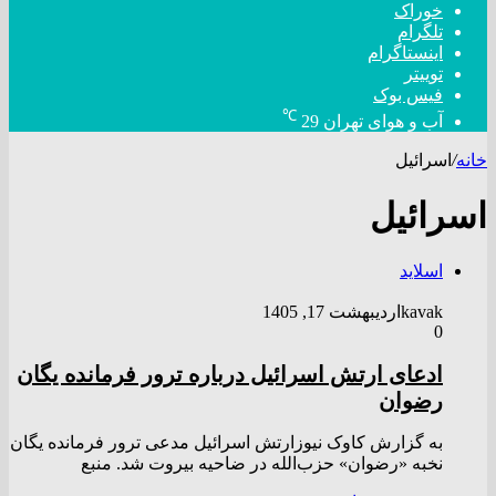
خوراک
تلگرام
اینستاگرام
توییتر
فیس بوک
℃
آب و هوای تهران
29
خانه
/
اسرائیل
اسرائیل
اسلاید
kavak
اردیبهشت 17, 1405
0
ادعای ارتش اسرائیل درباره ترور فرمانده یگان
رضوان
به گزارش کاوک نیوزارتش اسرائیل مدعی ترور فرمانده یگان
نخبه «رضوان» حزب‌الله در ضاحیه بیروت شد. منبع