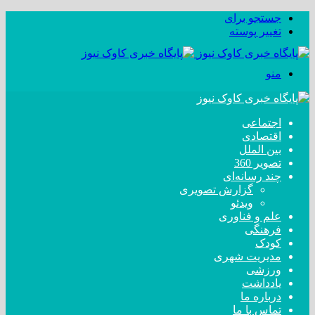
جستجو برای
تغییر پوسته
منو
اجتماعی
اقتصادی
بین الملل
تصویر 360
چند رسانه‌ای
گزارش تصویری
ویدئو
علم و فناوری
فرهنگی
کودک
مدیریت شهری
ورزشی
یادداشت
درباره ما
تماس با ما