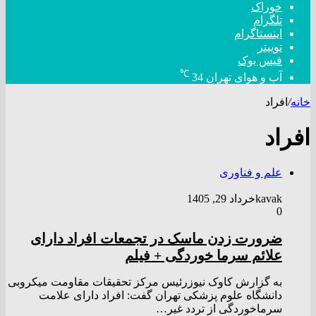
خوراک
تلگرام
اینستاگرام
توییتر
فیس بوک
℃
آب و هوای تهران
34
خانه
/
افراد
افراد
علم و فناوری
kavak
خرداد 29, 1405
0
ضرورت زدن ماسک در تجمعات افراد دارای
علائم سرما خوردگی + فیلم
به گزارش کاوک نیوزرئیس مرکز تحقیقات مقاومت میکروبی
دانشگاه علوم پزشکی تهران گفت: افراد دارای علامت
سرماخوردگی از تردد غیر…