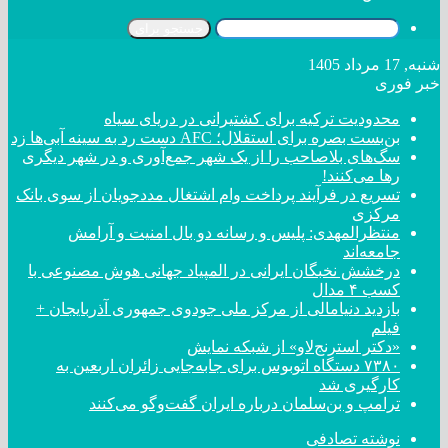
جستجو برای
شنبه, 17 مرداد 1405
خبر فوری
محدودیت ترکیه برای کشتیرانی در دریای سیاه
بن‌بست بصره برای استقلال؛ AFC دست رد به سینه آبی‌ها زد
سگ‌های بلاصاحب را از یک شهر جمع‌آوری و در شهر دیگری
رها می‌کنند!
تسریع در فرآیند پرداخت وام اشتغال مددجویان از سوی بانک
مرکزی
منتظرالمهدی: پلیس و رسانه دو بال امنیت و آرامش
جامعه‌اند
درخشش نخبگان ایرانی در المپیاد جهانی هوش مصنوعی با
کسب ۴ مدال
بازدید دنیامالی از مرکز ملی جودوی جمهوری آذربایجان +
فیلم
«دکتر استرنج‌لاو» از شبکه نمایش
۷۳۸۰ دستگاه اتوبوس برای جابه‌جایی زائران اربعین به
کارگیری شد
ترامپ و بن‌سلمان درباره ایران گفت‌و‌گو می‌کنند
نوشته تصادفی