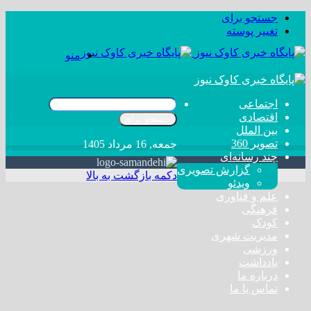
جستجو برای
تغییر پوسته
منو
اجتماعی
اقتصادی
جستجو برای
بین الملل
تصویر 360
جمعه, 16 مرداد 1405
چند رسانه‌ای
گزارش تصویری
دکمه بازگشت به بالا
ویدئو
علم و فناوری
فرهنگی
کودک
مدیریت شهری
ورزشی
یادداشت
درباره ما
تماس با ما