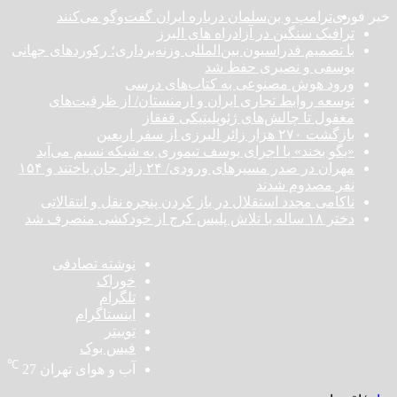
خبر فوری
ترامپ و بن‌سلمان درباره ایران گفت‌و‌گو می‌کنند
ترافیک سنگین در آزادراه های البرز
با تصمیم فدراسیون بین‌المللی وزنه‌برداری؛ رکورد‌های جهانی
یوسفی و نصیری حفظ شد
ورود هوش مصنوعی به کتاب‌های درسی
توسعه روابط تجاری ایران و ارمنستان/ از ظرفیت‌های
مغفول تا چالش‌های ژئوپلیتیکی قفقاز
بازگشت ۲۷۰ هزار زائر البرزی از سفر اربعین
«بگو بخند» با اجرای یوسف تیموری به شبکه نسیم می‌آید
مهران در صدر مسیر‌های ورودی/ ۲۴ زائر جان باختند و ۱۵۴
نفر مصدوم شدند
ناکامی مجدد استقلال در باز کردن پنجره نقل و انتقالاتی
دختر ‌۱۸‌ ‌ساله‌ با تلاش پلیس کرج از خودکشی منصرف شد
نوشته تصادفی
خوراک
تلگرام
اینستاگرام
توییتر
فیس بوک
℃
آب و هوای تهران
27