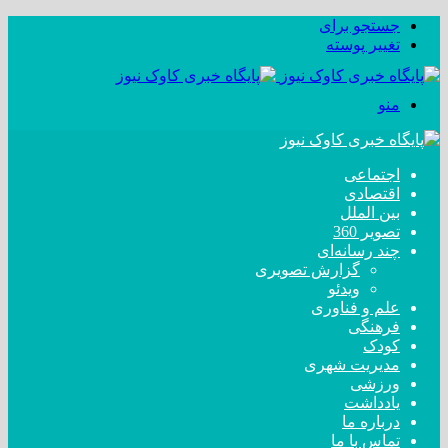
جستجو برای
تغییر پوسته
منو
اجتماعی
اقتصادی
بین الملل
تصویر 360
چند رسانه‌ای
گزارش تصویری
ویدئو
علم و فناوری
فرهنگی
کودک
مدیریت شهری
ورزشی
یادداشت
درباره ما
تماس با ما