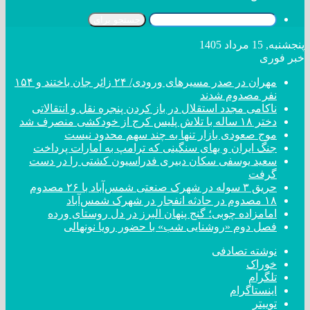
جستجو برای
پنجشنبه, 15 مرداد 1405
خبر فوری
مهران در صدر مسیر‌های ورودی/ ۲۴ زائر جان باختند و ۱۵۴
نفر مصدوم شدند
ناکامی مجدد استقلال در باز کردن پنجره نقل و انتقالاتی
دختر ‌۱۸‌ ‌ساله‌ با تلاش پلیس کرج از خودکشی منصرف شد
موج صعودی بازار تنها به چند سهم محدود نیست
جنگ ایران و بهای سنگینی که ترامپ به امارات پرداخت
سعید یوسفی سکان دبیری فدراسیون کشتی را در دست
گرفت
حریق ۳ سوله در شهرک صنعتی شمس‌آباد با ۲۶ مصدوم
۱۸ مصدوم در حادثه انفجار در شهرک شمس‌آباد
امامزاده چوبی؛ گنج پنهان البرز در دل روستای ورده
فصل دوم «روشنایی شب» با حضور رویا نونهالی
نوشته تصادفی
خوراک
تلگرام
اینستاگرام
توییتر