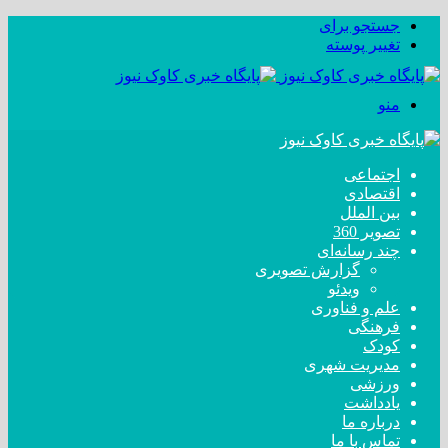
جستجو برای
تغییر پوسته
منو
اجتماعی
اقتصادی
بین الملل
تصویر 360
چند رسانه‌ای
گزارش تصویری
ویدئو
علم و فناوری
فرهنگی
کودک
مدیریت شهری
ورزشی
یادداشت
درباره ما
تماس با ما