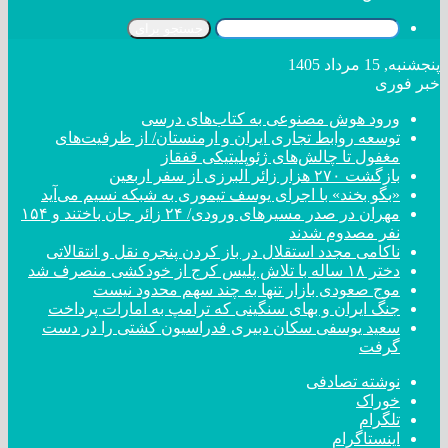
جستجو برای
پنجشنبه, 15 مرداد 1405
خبر فوری
ورود هوش مصنوعی به کتاب‌های درسی
توسعه روابط تجاری ایران و ارمنستان/ از ظرفیت‌های
مغفول تا چالش‌های ژئوپلیتیکی قفقاز
بازگشت ۲۷۰ هزار زائر البرزی از سفر اربعین
«بگو بخند» با اجرای یوسف تیموری به شبکه نسیم می‌آید
مهران در صدر مسیر‌های ورودی/ ۲۴ زائر جان باختند و ۱۵۴
نفر مصدوم شدند
ناکامی مجدد استقلال در باز کردن پنجره نقل و انتقالاتی
دختر ‌۱۸‌ ‌ساله‌ با تلاش پلیس کرج از خودکشی منصرف شد
موج صعودی بازار تنها به چند سهم محدود نیست
جنگ ایران و بهای سنگینی که ترامپ به امارات پرداخت
سعید یوسفی سکان دبیری فدراسیون کشتی را در دست
گرفت
نوشته تصادفی
خوراک
تلگرام
اینستاگرام