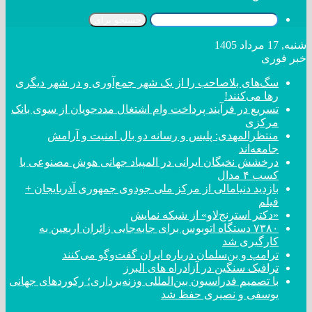
جستجو برای
شنبه, 17 مرداد 1405
خبر فوری
سگ‌های بلاصاحب را از یک شهر جمع‌آوری و در شهر دیگری
رها می‌کنند!
تسریع در فرآیند پرداخت وام اشتغال مددجویان از سوی بانک
مرکزی
منتظرالمهدی: پلیس و رسانه دو بال امنیت و آرامش
جامعه‌اند
درخشش نخبگان ایرانی در المپیاد جهانی هوش مصنوعی با
کسب ۴ مدال
بازدید دنیامالی از مرکز ملی جودوی جمهوری آذربایجان +
فیلم
«دکتر استرنج‌لاو» از شبکه نمایش
۷۳۸۰ دستگاه اتوبوس برای جابه‌جایی زائران اربعین به
کارگیری شد
ترامپ و بن‌سلمان درباره ایران گفت‌و‌گو می‌کنند
ترافیک سنگین در آزادراه های البرز
با تصمیم فدراسیون بین‌المللی وزنه‌برداری؛ رکورد‌های جهانی
یوسفی و نصیری حفظ شد