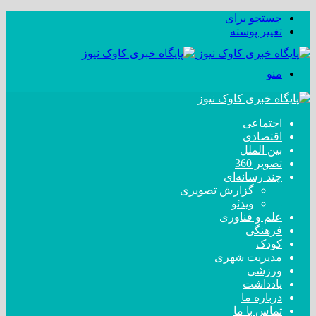
جستجو برای
تغییر پوسته
منو
اجتماعی
اقتصادی
بین الملل
تصویر 360
چند رسانه‌ای
گزارش تصویری
ویدئو
علم و فناوری
فرهنگی
کودک
مدیریت شهری
ورزشی
یادداشت
درباره ما
تماس با ما