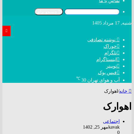
تماس با ما
جستجو برای
شنبه, 17 مرداد 1405
نوشته تصادفی
خوراک
تلگرام
اینستاگرام
توییتر
فیس بوک
℃
آب و هوای تهران
30
خانه
/
اهوارک
اهوارک
اجتماعی
kavak
مهر 25, 1402
0