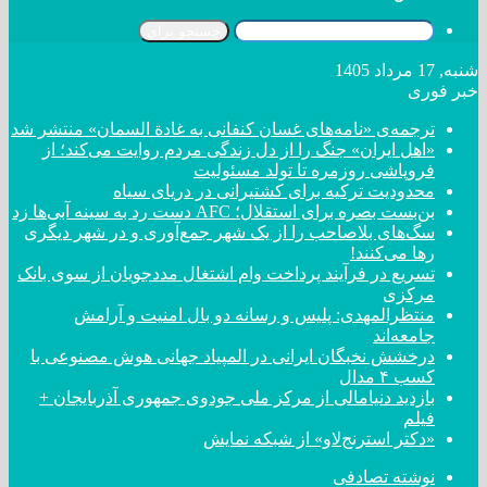
جستجو برای
شنبه, 17 مرداد 1405
خبر فوری
ترجمه‌ی «نامه‌های غسان کنفانی به غادة السمان» منتشر شد
«اهل ایران» جنگ را از دل زندگی مردم روایت می‌کند؛ از
فروپاشی روزمره تا تولد مسئولیت
محدودیت ترکیه برای کشتیرانی در دریای سیاه
بن‌بست بصره برای استقلال؛ AFC دست رد به سینه آبی‌ها زد
سگ‌های بلاصاحب را از یک شهر جمع‌آوری و در شهر دیگری
رها می‌کنند!
تسریع در فرآیند پرداخت وام اشتغال مددجویان از سوی بانک
مرکزی
منتظرالمهدی: پلیس و رسانه دو بال امنیت و آرامش
جامعه‌اند
درخشش نخبگان ایرانی در المپیاد جهانی هوش مصنوعی با
کسب ۴ مدال
بازدید دنیامالی از مرکز ملی جودوی جمهوری آذربایجان +
فیلم
«دکتر استرنج‌لاو» از شبکه نمایش
نوشته تصادفی