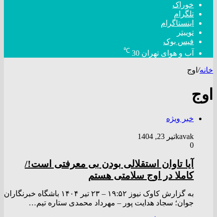
خوراک
تلگرام
اینستاگرام
توییتر
فیس بوک
℃
آب و هوای تهران
30
خانه
/
اوج
اوج
خبر ویژه
kavak
تیر 23, 1404
0
آیا تاوان استقلالی بودن بی معرفتی است!/
کاملا در اوج سلامتی هستم
به گزارش کاوک نیوز ۱۹:۵۲ – ۲۳ تير ۱۴۰۴ باشگاه خبرنگاران
جوان؛ سجاد هدایت پور – مهرداد محمدی ستاره تیم…