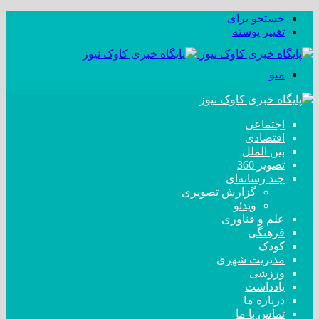
جستجو برای
تغییر پوسته
منو
اجتماعی
اقتصادی
بین الملل
تصویر 360
چند رسانه‌ای
گزارش تصویری
ویدئو
علم و فناوری
فرهنگی
کودک
مدیریت شهری
ورزشی
یادداشت
درباره ما
تماس با ما