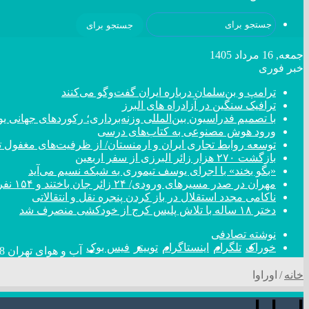
جستجو برای
جمعه, 16 مرداد 1405
خبر فوری
ترامپ و بن‌سلمان درباره ایران گفت‌و‌گو می‌کنند
ترافیک سنگین در آزادراه های البرز
با تصمیم فدراسیون بین‌المللی وزنه‌برداری؛ رکورد‌های جهان
ورود هوش مصنوعی به کتاب‌های درسی
توسعه روابط تجاری ایران و ارمنستان/ از ظرفیت‌های مغفول تا
بازگشت ۲۷۰ هزار زائر البرزی از سفر اربعین
«بگو بخند» با اجرای یوسف تیموری به شبکه نسیم می‌آید
مهران در صدر مسیر‌های ورودی/ ۲۴ زائر جان باختند و ۱۵۴ نفر مصدوم شدند
ناکامی مجدد استقلال در باز کردن پنجره نقل و انتقالاتی
دختر ‌۱۸‌ ‌ساله‌ با تلاش پلیس کرج از خودکشی منصرف شد
نوشته تصادفی
خوراک
تلگرام
اینستاگرام
توییتر
فیس بوک
آب و هوای تهران
8
خانه
/
اوراوا