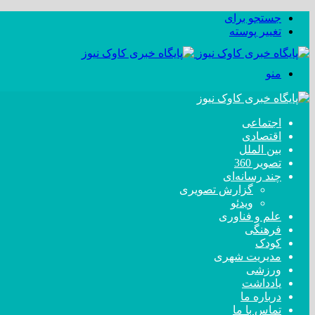
جستجو برای
تغییر پوسته
منو
اجتماعی
اقتصادی
بین الملل
تصویر 360
چند رسانه‌ای
گزارش تصویری
ویدئو
علم و فناوری
فرهنگی
کودک
مدیریت شهری
ورزشی
یادداشت
درباره ما
تماس با ما