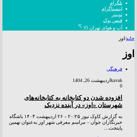
تلگرام
اینستاگرام
توییتر
فیس بوک
℃
آب و هوای تهران
35
خانه
/
اوز
اوز
فرهنگی
kavak
اردیبهشت 26, 1404
0
افزوده شدن دو کتابخانه به کتابخانه‌های
شهرستان «اوز» در آینده نزدیک
به گزارش کاوک نیوز ۲۰:۲۵ – ۲۶ ارديبهشت ۱۴۰۴ باشگاه
خبرنگاران جوان – مراسم معرفی شهر اوز به‌عنوان نهمین
پایتخت…