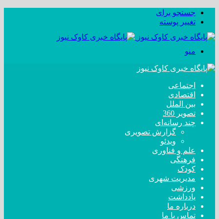
جستجو برای
تغییر پوسته
منو
اجتماعی
اقتصادی
بین الملل
تصویر 360
چند رسانه‌ای
گزارش تصویری
ویدئو
علم و فناوری
فرهنگی
کودک
مدیریت شهری
ورزشی
یادداشت
درباره ما
تماس با ما