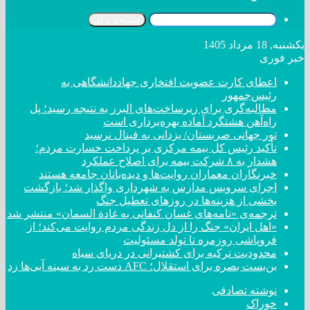
جستجو برای
یکشنبه, 18 مرداد 1405
خبر فوری
اعطای کارت عضویت افتخاری جهاددانشگاهی به
رئیس‌جمهور
مطالبه‌گری برای زیرساخت‌های البرز به نتیجه رسید؛ پل
راه‌آهن هشتگرد آماده بهره‌برداری است
تور جهانی صربستان/ یزدانی به فینال نرسید
تأکید رئیس کل بیمه مرکزی بر پرداخت خسارت مردم؛
هشدار به ۸ شرکت‌ بیمه برای اصلاح عملکرد
خبرنگاران معماران روایت‌ها و دیده‌بانان جامعه هستند
اجرای سرویس مدارس به شهرداری واگذار شد؛ بازگشت
بخشی از هزینه‌ها در روزهای تعطیل جنگ
ترجمه‌ی «نامه‌های غسان کنفانی به غادة السمان» منتشر شد
«اهل ایران» جنگ را از دل زندگی مردم روایت می‌کند؛ از
فروپاشی روزمره تا تولد مسئولیت
محدودیت ترکیه برای کشتیرانی در دریای سیاه
بن‌بست بصره برای استقلال؛ AFC دست رد به سینه آبی‌ها زد
نوشته تصادفی
خوراک