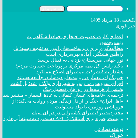
جستجو برای
یکشنبه, 18 مرداد 1405
خبر فوری
اعطای کارت عضویت افتخاری جهاددانشگاهی به
رئیس‌جمهور
مطالبه‌گری برای زیرساخت‌های البرز به نتیجه رسید؛ پل
راه‌آهن هشتگرد آماده بهره‌برداری است
تور جهانی صربستان/ یزدانی به فینال نرسید
تأکید رئیس کل بیمه مرکزی بر پرداخت خسارت مردم؛
هشدار به ۸ شرکت‌ بیمه برای اصلاح عملکرد
خبرنگاران معماران روایت‌ها و دیده‌بانان جامعه هستند
اجرای سرویس مدارس به شهرداری واگذار شد؛ بازگشت
بخشی از هزینه‌ها در روزهای تعطیل جنگ
ترجمه‌ی «نامه‌های غسان کنفانی به غادة السمان» منتشر شد
«اهل ایران» جنگ را از دل زندگی مردم روایت می‌کند؛ از
فروپاشی روزمره تا تولد مسئولیت
محدودیت ترکیه برای کشتیرانی در دریای سیاه
بن‌بست بصره برای استقلال؛ AFC دست رد به سینه آبی‌ها زد
نوشته تصادفی
خوراک