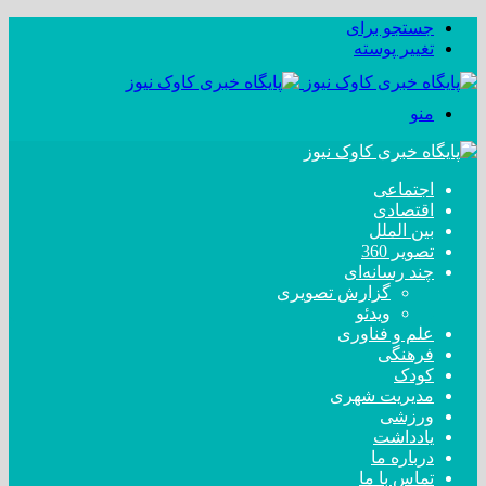
جستجو برای
تغییر پوسته
منو
اجتماعی
اقتصادی
بین الملل
تصویر 360
چند رسانه‌ای
گزارش تصویری
ویدئو
علم و فناوری
فرهنگی
کودک
مدیریت شهری
ورزشی
یادداشت
درباره ما
تماس با ما