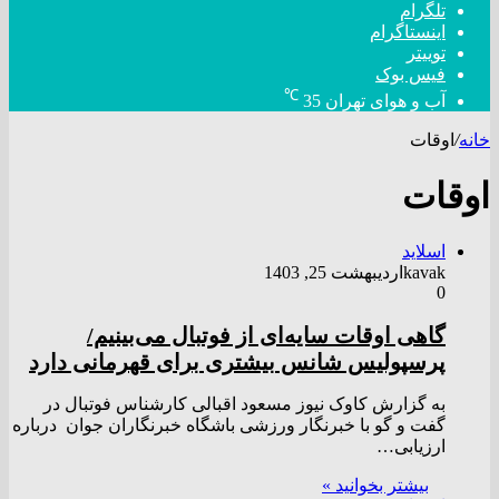
تلگرام
اینستاگرام
توییتر
فیس بوک
℃
آب و هوای تهران
35
خانه
/
اوقات
اوقات
اسلاید
kavak
اردیبهشت 25, 1403
0
گاهی اوقات سایه‌ای از فوتبال می‌بینیم/
پرسپولیس شانس بیشتری برای قهرمانی دارد
به گزارش کاوک نیوز مسعود اقبالی کارشناس فوتبال در
گفت و گو با خبرنگار ورزشی باشگاه خبرنگاران جوان درباره
ارزیابی…
بیشتر بخوانید »