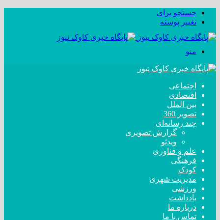
جستجو برای
تغییر پوسته
منو
اجتماعی
اقتصادی
بین الملل
تصویر 360
چند رسانه‌ای
گزارش تصویری
ویدئو
علم و فناوری
فرهنگی
کودک
مدیریت شهری
ورزشی
یادداشت
درباره ما
تماس با ما