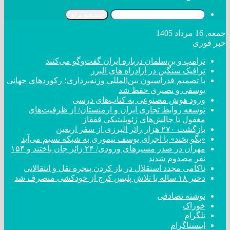
جستجو برای
جمعه, 16 مرداد 1405
خبر فوری
ترامپ و بن‌سلمان درباره ایران گفت‌و‌گو می‌کنند
ترافیک سنگین در آزادراه های البرز
با تصمیم فدراسیون بین‌المللی وزنه‌برداری؛ رکورد‌های جهانی
یوسفی و نصیری حفظ شد
ورود هوش مصنوعی به کتاب‌های درسی
توسعه روابط تجاری ایران و ارمنستان/ از ظرفیت‌های
مغفول تا چالش‌های ژئوپلیتیکی قفقاز
بازگشت ۲۷۰ هزار زائر البرزی از سفر اربعین
«بگو بخند» با اجرای یوسف تیموری به شبکه نسیم می‌آید
مهران در صدر مسیر‌های ورودی/ ۲۴ زائر جان باختند و ۱۵۴
نفر مصدوم شدند
ناکامی مجدد استقلال در باز کردن پنجره نقل و انتقالاتی
دختر ‌۱۸‌ ‌ساله‌ با تلاش پلیس کرج از خودکشی منصرف شد
نوشته تصادفی
خوراک
تلگرام
اینستاگرام