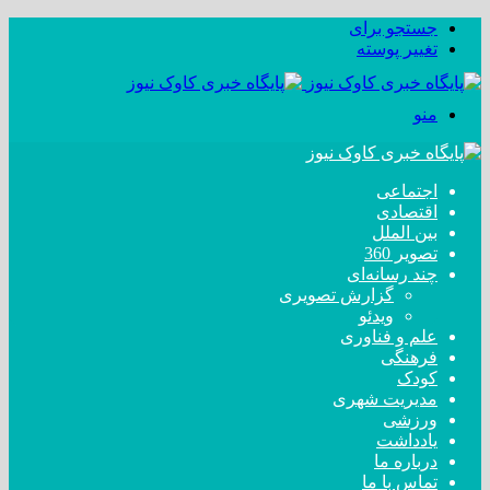
جستجو برای
تغییر پوسته
منو
اجتماعی
اقتصادی
بین الملل
تصویر 360
چند رسانه‌ای
گزارش تصویری
ویدئو
علم و فناوری
فرهنگی
کودک
مدیریت شهری
ورزشی
یادداشت
درباره ما
تماس با ما