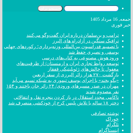
جستجو برای
جمعه, 16 مرداد 1405
خبر فوری
ترامپ و بن‌سلمان درباره ایران گفت‌و‌گو می‌کنند
ترافیک سنگین در آزادراه های البرز
با تصمیم فدراسیون بین‌المللی وزنه‌برداری؛ رکورد‌های جهانی
یوسفی و نصیری حفظ شد
ورود هوش مصنوعی به کتاب‌های درسی
توسعه روابط تجاری ایران و ارمنستان/ از ظرفیت‌های
مغفول تا چالش‌های ژئوپلیتیکی قفقاز
بازگشت ۲۷۰ هزار زائر البرزی از سفر اربعین
«بگو بخند» با اجرای یوسف تیموری به شبکه نسیم می‌آید
مهران در صدر مسیر‌های ورودی/ ۲۴ زائر جان باختند و ۱۵۴
نفر مصدوم شدند
ناکامی مجدد استقلال در باز کردن پنجره نقل و انتقالاتی
دختر ‌۱۸‌ ‌ساله‌ با تلاش پلیس کرج از خودکشی منصرف شد
نوشته تصادفی
خوراک
تلگرام
اینستاگرام