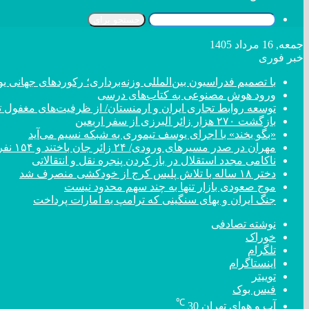
جستجو برای
جمعه, 16 مرداد 1405
خبر فوری
با تصمیم فدراسیون بین‌المللی وزنه‌برداری؛ رکورد‌های جهان
ورود هوش مصنوعی به کتاب‌های درسی
توسعه روابط تجاری ایران و ارمنستان/ از ظرفیت‌های مغفول تا
بازگشت ۲۷۰ هزار زائر البرزی از سفر اربعین
«بگو بخند» با اجرای یوسف تیموری به شبکه نسیم می‌آید
مهران در صدر مسیر‌های ورودی/ ۲۴ زائر جان باختند و ۱۵۴ نفر مصدوم شدند
ناکامی مجدد استقلال در باز کردن پنجره نقل و انتقالاتی
دختر ‌۱۸‌ ‌ساله‌ با تلاش پلیس کرج از خودکشی منصرف شد
موج صعودی بازار تنها به چند سهم محدود نیست
جنگ ایران و بهای سنگینی که ترامپ به امارات پرداخت
نوشته تصادفی
خوراک
تلگرام
اینستاگرام
توییتر
فیس بوک
℃
آب و هوای تهران
30