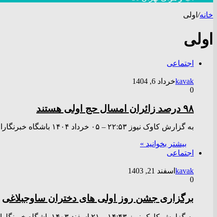
خانه
/
اولی
اولی
اجتماعی
kavak
خرداد 6, 1404
0
۹۸ درصد زائران امسال حج اولی هستند
به گزارش کاوک نیوز ۲۲:۵۳ – ۰۵ خرداد ۱۴۰۴ باشگاه خبرنگاران جوان – نخستین جلسه شورای برنامه‌ریزی بعثه مقام معظم…
بیشتر بخوانید »
اجتماعی
kavak
اسفند 21, 1403
0
برگزاری جشن روز اولی های دختران ساوجبلاغی
به گزارش کاوک نیوز ۱۴:۴۳ – ۲۱ اسفند ۱۴۰۳ باشگاه خبرنگاران جوان؛ رویا نادری – این جشن با حضور دانش‌آموزان،…