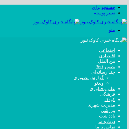
جستجو برای
تغییر پوسته
منو
اجتماعی
اقتصادی
بین الملل
تصویر 360
چند رسانه‌ای
گزارش تصویری
ویدئو
علم و فناوری
فرهنگی
کودک
مدیریت شهری
ورزشی
یادداشت
درباره ما
تماس با ما