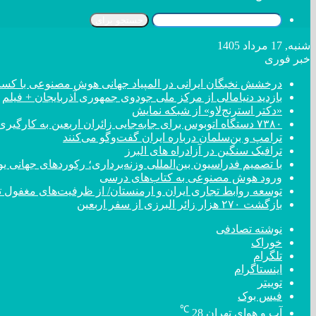
جستجو برای
شنبه, 17 مرداد 1405
خبر فوری
درخشش نخبگان ایرانی در المپیاد جهانی هوش مصنوعی با کسب ۴ مد
بازدید دنیامالی از مرکز ملی جودوی جمهوری آذربایجان + فیلم
«دکتر استرنج‌لاو» از شبکه نمایش
۷۳۸۰ دستگاه اتوبوس برای جابه‌جایی زائران اربعین به کارگیری شد
ترامپ و بن‌سلمان درباره ایران گفت‌و‌گو می‌کنند
ترافیک سنگین در آزادراه های البرز
با تصمیم فدراسیون بین‌المللی وزنه‌برداری؛ رکورد‌های جهان
ورود هوش مصنوعی به کتاب‌های درسی
توسعه روابط تجاری ایران و ارمنستان/ از ظرفیت‌های مغفول تا
بازگشت ۲۷۰ هزار زائر البرزی از سفر اربعین
نوشته تصادفی
خوراک
تلگرام
اینستاگرام
توییتر
فیس بوک
℃
آب و هوای تهران
28