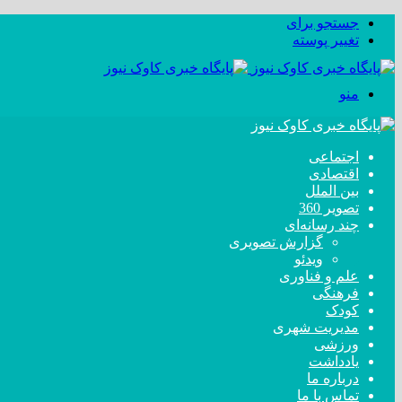
جستجو برای
تغییر پوسته
منو
اجتماعی
اقتصادی
بین الملل
تصویر 360
چند رسانه‌ای
گزارش تصویری
ویدئو
علم و فناوری
فرهنگی
کودک
مدیریت شهری
ورزشی
یادداشت
درباره ما
تماس با ما