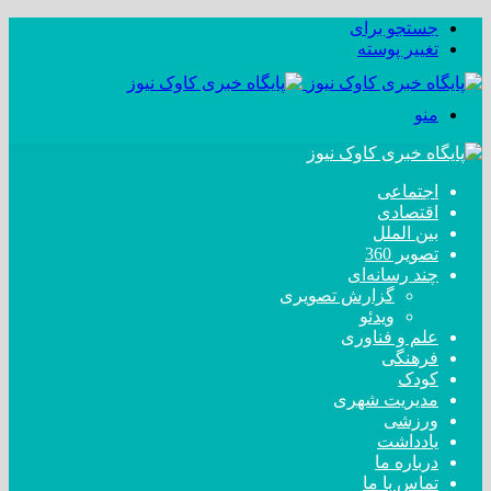
جستجو برای
تغییر پوسته
منو
اجتماعی
اقتصادی
بین الملل
تصویر 360
چند رسانه‌ای
گزارش تصویری
ویدئو
علم و فناوری
فرهنگی
کودک
مدیریت شهری
ورزشی
یادداشت
درباره ما
تماس با ما