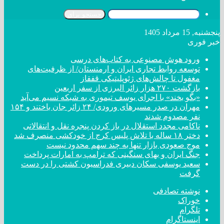
جستجو برای
پنجشنبه, 15 مرداد 1405
خبر فوری
ورود هوش مصنوعی به کتاب‌های درسی
توسعه روابط تجاری ایران و ارمنستان/ از ظرفیت‌های
مغفول تا چالش‌های ژئوپلیتیکی قفقاز
بازگشت ۲۷۰ هزار زائر البرزی از سفر اربعین
«بگو بخند» با اجرای یوسف تیموری به شبکه نسیم می‌آید
مهران در صدر مسیر‌های ورودی/ ۲۴ زائر جان باختند و ۱۵۴
نفر مصدوم شدند
ناکامی مجدد استقلال در باز کردن پنجره نقل و انتقالاتی
دختر ‌۱۸‌ ‌ساله‌ با تلاش پلیس کرج از خودکشی منصرف شد
موج صعودی بازار تنها به چند سهم محدود نیست
جنگ ایران و بهای سنگینی که ترامپ به امارات پرداخت
سعید یوسفی سکان دبیری فدراسیون کشتی را در دست
گرفت
نوشته تصادفی
خوراک
تلگرام
اینستاگرام