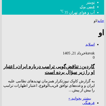
توییتر
فیس بوک
℃
آب و هوای تهران
35
خانه
/
او
او
اسلاید
kavak
خرداد 21, 1405
0
گاردین: تناقض‌گویی ترامپ درباره ایران، اعتبار
او را زیر سؤال برده است
به گزارش کاوک نیوزتکرار همزمان تهدید‌های نظامی علیه
ایران و وعده‌های توافق قریب‌الوقوع، اعتبار اظهارات ترامپ
را بیش از پیش…
بیشتر بخوانید »
فرهنگی