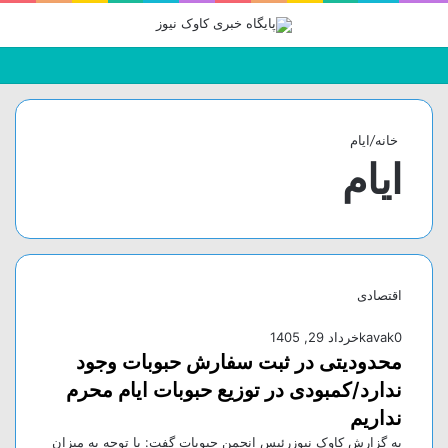
جستجو
تغییر
منو
برای
پوسته
خانه
/
ایام
ایام
اقتصادی
0
kavak
خرداد 29, 1405
محدودیتی در ثبت سفارش حبوبات وجود
ندارد/کمبودی در توزیع حبوبات ایام محرم
نداریم
به گزارش کاوک نیوزرئیس انجمن حبوبات گفت: با توجه به میزان