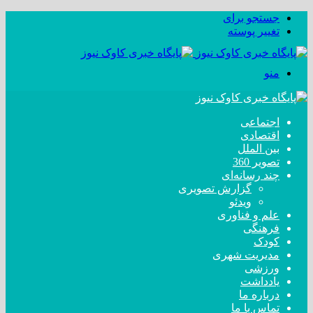
جستجو برای
تغییر پوسته
منو
اجتماعی
اقتصادی
بین الملل
تصویر 360
چند رسانه‌ای
گزارش تصویری
ویدئو
علم و فناوری
فرهنگی
کودک
مدیریت شهری
ورزشی
یادداشت
درباره ما
تماس با ما