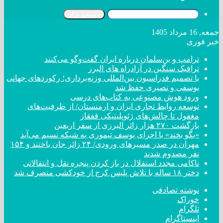
جستجو برای
جمعه, 16 مرداد 1405
خبر فوری
ترامپ و بن‌سلمان درباره ایران گفت‌و‌گو می‌کنند
ترافیک سنگین در آزادراه های البرز
با تصمیم فدراسیون بین‌المللی وزنه‌برداری؛ رکورد‌های جهانی
یوسفی و نصیری حفظ شد
ورود هوش مصنوعی به کتاب‌های درسی
توسعه روابط تجاری ایران و ارمنستان/ از ظرفیت‌های
مغفول تا چالش‌های ژئوپلیتیکی قفقاز
بازگشت ۲۷۰ هزار زائر البرزی از سفر اربعین
«بگو بخند» با اجرای یوسف تیموری به شبکه نسیم می‌آید
مهران در صدر مسیر‌های ورودی/ ۲۴ زائر جان باختند و ۱۵۴
نفر مصدوم شدند
ناکامی مجدد استقلال در باز کردن پنجره نقل و انتقالاتی
دختر ‌۱۸‌ ‌ساله‌ با تلاش پلیس کرج از خودکشی منصرف شد
نوشته تصادفی
خوراک
تلگرام
اینستاگرام