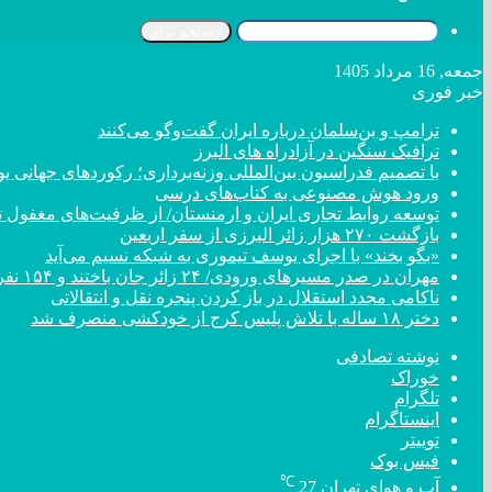
جستجو برای
جمعه, 16 مرداد 1405
خبر فوری
ترامپ و بن‌سلمان درباره ایران گفت‌و‌گو می‌کنند
ترافیک سنگین در آزادراه های البرز
با تصمیم فدراسیون بین‌المللی وزنه‌برداری؛ رکورد‌های جهان
ورود هوش مصنوعی به کتاب‌های درسی
توسعه روابط تجاری ایران و ارمنستان/ از ظرفیت‌های مغفول تا
بازگشت ۲۷۰ هزار زائر البرزی از سفر اربعین
«بگو بخند» با اجرای یوسف تیموری به شبکه نسیم می‌آید
مهران در صدر مسیر‌های ورودی/ ۲۴ زائر جان باختند و ۱۵۴ نفر مصدوم شدند
ناکامی مجدد استقلال در باز کردن پنجره نقل و انتقالاتی
دختر ‌۱۸‌ ‌ساله‌ با تلاش پلیس کرج از خودکشی منصرف شد
نوشته تصادفی
خوراک
تلگرام
اینستاگرام
توییتر
فیس بوک
℃
آب و هوای تهران
27