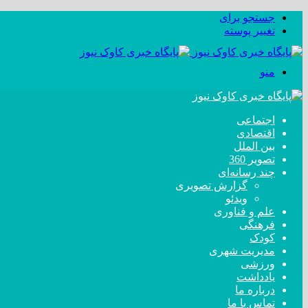
جستجو برای
تغییر پوسته
منو
اجتماعی
اقتصادی
بین الملل
تصویر 360
چند رسانه‌ای
گزارش تصویری
ویدئو
علم و فناوری
فرهنگی
کودک
مدیریت شهری
ورزشی
یادداشت
درباره ما
تماس با ما