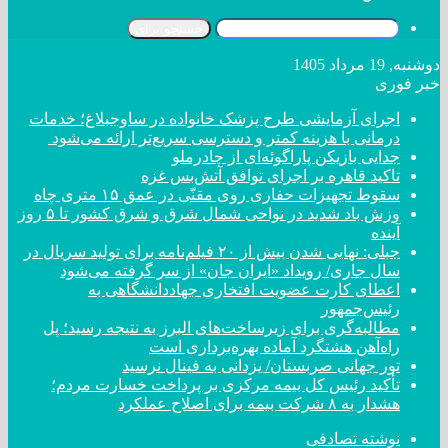
جستجو برای
دوشنبه, 19 مرداد 1405
خبر فوری
اجرای آزمایشی طرح پزشک خانواده در ساوجبلاغ؛ خدمات
درمانی با هزینه کمتر و دسترسی سریع‌تر ارائه می‌شود
جدایی بازیکن پاراگوئه‌ای از چادرملو
تاکید قاهره بر اجرای توافق آتش‌بس غزه
سقوط تجهیزات حفاری روی مقنّی در عمق ۱۵ متری چاه
وزش باد شدید در نواحی شمال شرق و شرق کشور تا ۵ روز
آینده
جبلی: نهایی شدن بیش از ۲۰ فیلم‌نامه برای تولید سریال در
سال جاری/ رویداد «ایران جان» از سر گرفته می‌شود
اعطای کارت عضویت افتخاری جهاددانشگاهی به
رئیس‌جمهور
مطالبه‌گری برای زیرساخت‌های البرز به نتیجه رسید؛ پل
راه‌آهن هشتگرد آماده بهره‌برداری است
تور جهانی صربستان/ یزدانی به فینال نرسید
تأکید رئیس کل بیمه مرکزی بر پرداخت خسارت مردم؛
هشدار به ۸ شرکت‌ بیمه برای اصلاح عملکرد
نوشته تصادفی