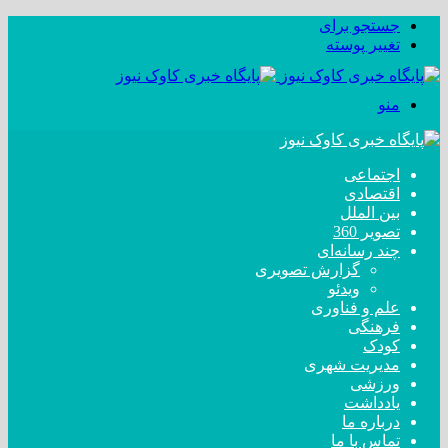
جستجو برای
تغییر پوسته
منو
اجتماعی
اقتصادی
بین الملل
تصویر 360
چند رسانه‌ای
گزارش تصویری
ویدئو
علم و فناوری
فرهنگی
کودک
مدیریت شهری
ورزشی
یادداشت
درباره ما
تماس با ما