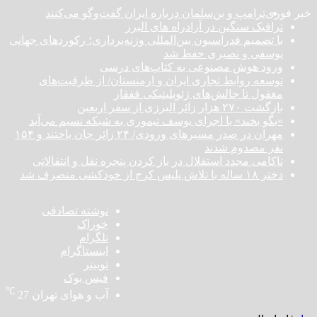
خبر فوری
ترامپ و بن‌سلمان درباره ایران گفت‌و‌گو می‌کنند
ترافیک سنگین در آزادراه های البرز
با تصمیم فدراسیون بین‌المللی وزنه‌برداری؛ رکورد‌های جهانی
یوسفی و نصیری حفظ شد
ورود هوش مصنوعی به کتاب‌های درسی
توسعه روابط تجاری ایران و ارمنستان/ از ظرفیت‌های
مغفول تا چالش‌های ژئوپلیتیکی قفقاز
بازگشت ۲۷۰ هزار زائر البرزی از سفر اربعین
«بگو بخند» با اجرای یوسف تیموری به شبکه نسیم می‌آید
مهران در صدر مسیر‌های ورودی/ ۲۴ زائر جان باختند و ۱۵۴
نفر مصدوم شدند
ناکامی مجدد استقلال در باز کردن پنجره نقل و انتقالاتی
دختر ‌۱۸‌ ‌ساله‌ با تلاش پلیس کرج از خودکشی منصرف شد
نوشته تصادفی
خوراک
تلگرام
اینستاگرام
توییتر
فیس بوک
℃
آب و هوای تهران
27