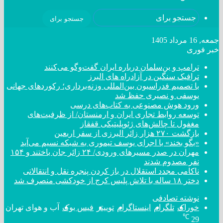
جستجو برای
جمعه, 16 مرداد 1405
خبر فوری
ترامپ و بن‌سلمان درباره ایران گفت‌و‌گو می‌کنند
ترافیک سنگین در آزادراه های البرز
با تصمیم فدراسیون بین‌المللی وزنه‌برداری؛ رکورد‌های جهانی
یوسفی و نصیری حفظ شد
ورود هوش مصنوعی به کتاب‌های درسی
توسعه روابط تجاری ایران و ارمنستان/ از ظرفیت‌های
مغفول تا چالش‌های ژئوپلیتیکی قفقاز
بازگشت ۲۷۰ هزار زائر البرزی از سفر اربعین
«بگو بخند» با اجرای یوسف تیموری به شبکه نسیم می‌آید
مهران در صدر مسیر‌های ورودی/ ۲۴ زائر جان باختند و ۱۵۴
نفر مصدوم شدند
ناکامی مجدد استقلال در باز کردن پنجره نقل و انتقالاتی
دختر ‌۱۸‌ ‌ساله‌ با تلاش پلیس کرج از خودکشی منصرف شد
نوشته تصادفی
خوراک
تلگرام
اینستاگرام
توییتر
فیس بوک
آب و هوای تهران
℃
29