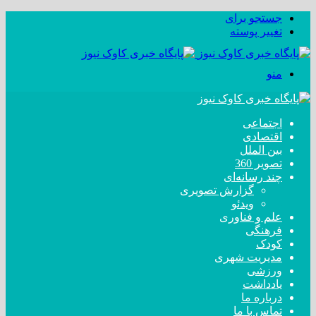
جستجو برای
تغییر پوسته
منو
اجتماعی
اقتصادی
بین الملل
تصویر 360
چند رسانه‌ای
گزارش تصویری
ویدئو
علم و فناوری
فرهنگی
کودک
مدیریت شهری
ورزشی
یادداشت
درباره ما
تماس با ما