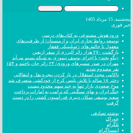
جستجو برای
پنجشنبه, 15 مرداد 1405
خبر فوری
ورود هوش مصنوعی به کتاب‌های درسی
توسعه روابط تجاری ایران و ارمنستان/ از ظرفیت‌های
مغفول تا چالش‌های ژئوپلیتیکی قفقاز
بازگشت ۲۷۰ هزار زائر البرزی از سفر اربعین
«بگو بخند» با اجرای یوسف تیموری به شبکه نسیم می‌آید
مهران در صدر مسیر‌های ورودی/ ۲۴ زائر جان باختند و ۱۵۴
نفر مصدوم شدند
ناکامی مجدد استقلال در باز کردن پنجره نقل و انتقالاتی
دختر ‌۱۸‌ ‌ساله‌ با تلاش پلیس کرج از خودکشی منصرف شد
موج صعودی بازار تنها به چند سهم محدود نیست
جنگ ایران و بهای سنگینی که ترامپ به امارات پرداخت
سعید یوسفی سکان دبیری فدراسیون کشتی را در دست
گرفت
نوشته تصادفی
خوراک
تلگرام
اینستاگرام