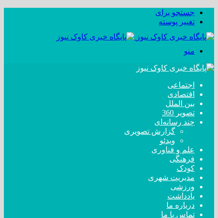
جستجو برای
تغییر پوسته
منو
اجتماعی
اقتصادی
بین الملل
تصویر 360
چند رسانه‌ای
گزارش تصویری
ویدئو
علم و فناوری
فرهنگی
کودک
مدیریت شهری
ورزشی
یادداشت
درباره ما
تماس با ما