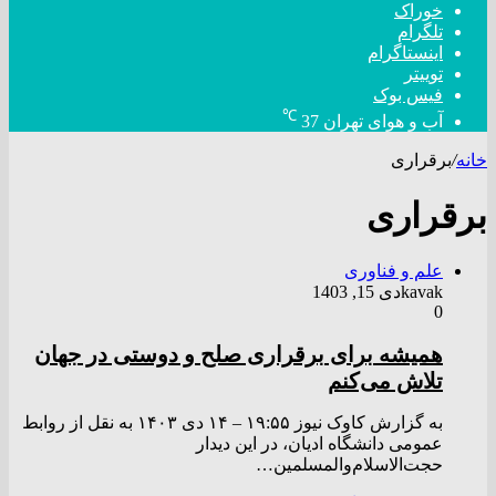
خوراک
تلگرام
اینستاگرام
توییتر
فیس بوک
℃
آب و هوای تهران
37
خانه
/
برقراری
برقراری
علم و فناوری
kavak
دی 15, 1403
0
همیشه برای برقراری صلح و دوستی در جهان
تلاش می‌کنم
به گزارش کاوک نیوز ۱۹:۵۵ – ۱۴ دی ۱۴۰۳ به نقل از روابط
عمومی دانشگاه ادیان، در این دیدار
حجت‌الاسلام‌والمسلمین…