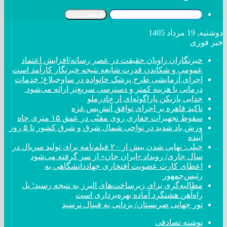
جستجو برای
دوشنبه, 19 مرداد 1405
خبر فوری
خبرنگاران راویان حقیقت در عصر رسانه/افزایش اعتماد
عمومی و شکاندن قدرت شایعه نتیجه خبرنگار کارآمد است
اجرای آزمایشی طرح پزشک خانواده در ساوجبلاغ؛ خدمات
درمانی با هزینه کمتر و دسترسی سریع‌تر ارائه می‌شود
جدایی بازیکن پاراگوئه‌ای از چادرملو
تاکید قاهره بر اجرای توافق آتش‌بس غزه
سقوط تجهیزات حفاری روی مقنّی در عمق ۱۵ متری چاه
وزش باد شدید در نواحی شمال شرق و شرق کشور تا ۵ روز
آینده
جبلی: نهایی شدن بیش از ۲۰ فیلم‌نامه برای تولید سریال در
سال جاری/ رویداد «ایران جان» از سر گرفته می‌شود
اعطای کارت عضویت افتخاری جهاددانشگاهی به
رئیس‌جمهور
مطالبه‌گری برای زیرساخت‌های البرز به نتیجه رسید؛ پل
راه‌آهن هشتگرد آماده بهره‌برداری است
تور جهانی صربستان/ یزدانی به فینال نرسید
نوشته تصادفی