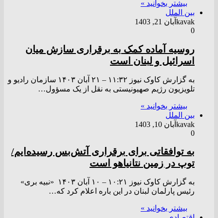
بیشتر بخوانید »
بین الملل
kavak
آبان 21, 1403
0
روسیه آماده کمک به برقراری سازش میان
اسرائیل و لبنان است
به گزارش کاوک نیوز ۱۱:۳۲ – ۲۱ آبان ۱۴۰۳ سازمان رادیو و
تلویزیون رژیم صهیونیستی به نقل از یک مسؤول…
بیشتر بخوانید »
بین الملل
kavak
آبان 10, 1403
0
به توافقاتی برای برقراری آتش‌بس رسیده‌ایم/
توپ در زمین نتانیاهو است
به گزارش کاوک نیوز ۱۰:۲۱ – ۱۰ آبان ۱۴۰۳ «نبیه بری»
رئیس پارلمان لبنان در این باره اعلام کرد که…
بیشتر بخوانید »
اقتصادی