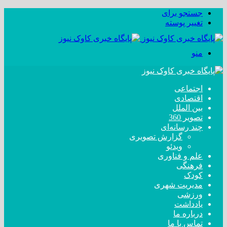
جستجو برای
تغییر پوسته
منو
اجتماعی
اقتصادی
بین الملل
تصویر 360
چند رسانه‌ای
گزارش تصویری
ویدئو
علم و فناوری
فرهنگی
کودک
مدیریت شهری
ورزشی
یادداشت
درباره ما
تماس با ما