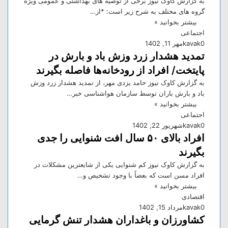
به گزارش کاوک نیوز برخی از توصیه های بهداشتی و عمومی ویژه
گروه های مختلف به شرح زیر است: *از…
بیشتر بخوانید »
اجتماعی
0
kavak
مهر 11, 1402
تمدید هشدار زرد وزش باد و بارش در
پایتخت/ افراد از رودخانه‌ها فاصله بگیرند
به گزارش کاوک نیوز حامد یزدی مهر، از تمدید هشدار زرد وزش
باد و بارش باران توسط سازمان هواشناسی خبر…
بیشتر بخوانید »
اجتماعی
0
kavak
شهریور 22, 1402
افراد بالای ۵۰ سال افت شنوایی را جدی
بگیرند
به گزارش کاوک نیوز کم شنوایی یکی از شایعترین مشکلات در
افراد مسن است که بعضاً با وجود تشخیص و…
بیشتر بخوانید »
اقتصادی
0
kavak
مرداد 15, 1402
کشاورزان و باغداران هشدار تنش گرمایی