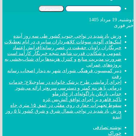
جستجو برای
دوشنبه, 19 مرداد 1405
خبر فوری
وزش باد شدید در نواحی جنوب کشور طی سه روز آینده
لینک‌های آلوده، سوغات کلاهبرداران سایبری در ایام تعطیلات
خبرنگاران راویان حقیقت در عصر رسانه/افزایش اعتماد
عمومی و شکاندن قدرت شایعه نتیجه خبرنگار کارآمد است
ضرورت مدیریت منابع و کنترل هزینه‌ها برای شتاب‌بخشی به
پروژه‌های عمرانی
دبیر کمیسیون فرهنگی شورای شهر به دیدار اصحاب رسانه
رفت
اجرای آزمایشی طرح پزشک خانواده در ساوجبلاغ؛ خدمات
درمانی با هزینه کمتر و دسترسی سریع‌تر ارائه می‌شود
جدایی بازیکن پاراگوئه‌ای از چادرملو
تاکید قاهره بر اجرای توافق آتش‌بس غزه
سقوط تجهیزات حفاری روی مقنّی در عمق ۱۵ متری چاه
وزش باد شدید در نواحی شمال شرق و شرق کشور تا ۵ روز
آینده
نوشته تصادفی
خوراک