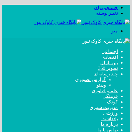
جستجو برای
تغییر پوسته
منو
اجتماعی
اقتصادی
بین الملل
تصویر 360
چند رسانه‌ای
گزارش تصویری
ویدئو
علم و فناوری
فرهنگی
کودک
مدیریت شهری
ورزشی
یادداشت
درباره ما
تماس با ما