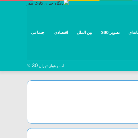
نه‌ای
تصویر 360
بین الملل
اقتصادی
اجتماعی
30
نوشته
خوراک
تلگرام
توییتر
اینستاگرام
فیس
آب و هوای تهران
℃
تصادفی
بوک