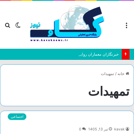
منو
تغییر
جس
پوسته
بر
خبرنگاران معماران روایت‌ها و دیده‌بانان جامعه هستند
خانه
/
تمهیدات
تمهیدات
اجتماعی
kavak
تیر 13, 1405
0