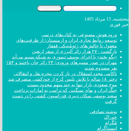
جستجو برای
پنجشنبه, 15 مرداد 1405
خبر فوری
ورود هوش مصنوعی به کتاب‌های درسی
توسعه روابط تجاری ایران و ارمنستان/ از ظرفیت‌های
مغفول تا چالش‌های ژئوپلیتیکی قفقاز
بازگشت ۲۷۰ هزار زائر البرزی از سفر اربعین
«بگو بخند» با اجرای یوسف تیموری به شبکه نسیم می‌آید
مهران در صدر مسیر‌های ورودی/ ۲۴ زائر جان باختند و ۱۵۴
نفر مصدوم شدند
ناکامی مجدد استقلال در باز کردن پنجره نقل و انتقالاتی
دختر ‌۱۸‌ ‌ساله‌ با تلاش پلیس کرج از خودکشی منصرف شد
موج صعودی بازار تنها به چند سهم محدود نیست
جنگ ایران و بهای سنگینی که ترامپ به امارات پرداخت
سعید یوسفی سکان دبیری فدراسیون کشتی را در دست
گرفت
نوشته تصادفی
خوراک
تلگرام
اینستاگرام