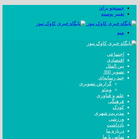
جستجو برای
تغییر پوسته
منو
اجتماعی
اقتصادی
بین الملل
تصویر 360
چند رسانه‌ای
گزارش تصویری
ویدئو
علم و فناوری
فرهنگی
کودک
مدیریت شهری
ورزشی
یادداشت
درباره ما
تماس با ما