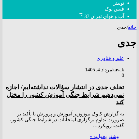
توییتر
فیس بوک
℃
آب و هوای تهران
37
خانه
/
جدی
جدی
علم و فناوری
kavak
مرداد 4, 1405
0
تخلف جدی در انتشار سؤالات نداشته‌ایم/ اجازه
نمی‌دهیم شرایط جنگی آموزش کشور را مختل
کند
به گزارش کاوک نیوزوزیر آموزش و پرورش با تأکید بر
ضرورت تداوم برگزاری امتحانات در شرایط جنگی کشور،
گفت: رویکرد…
بیشتر بخوانید »