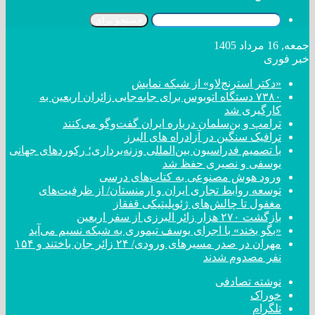
جستجو برای
جمعه, 16 مرداد 1405
خبر فوری
«دکتر استرنج‌لاو» از شبکه نمایش
۷۳۸۰ دستگاه اتوبوس برای جابه‌جایی زائران اربعین به
کارگیری شد
ترامپ و بن‌سلمان درباره ایران گفت‌و‌گو می‌کنند
ترافیک سنگین در آزادراه های البرز
با تصمیم فدراسیون بین‌المللی وزنه‌برداری؛ رکورد‌های جهانی
یوسفی و نصیری حفظ شد
ورود هوش مصنوعی به کتاب‌های درسی
توسعه روابط تجاری ایران و ارمنستان/ از ظرفیت‌های
مغفول تا چالش‌های ژئوپلیتیکی قفقاز
بازگشت ۲۷۰ هزار زائر البرزی از سفر اربعین
«بگو بخند» با اجرای یوسف تیموری به شبکه نسیم می‌آید
مهران در صدر مسیر‌های ورودی/ ۲۴ زائر جان باختند و ۱۵۴
نفر مصدوم شدند
نوشته تصادفی
خوراک
تلگرام