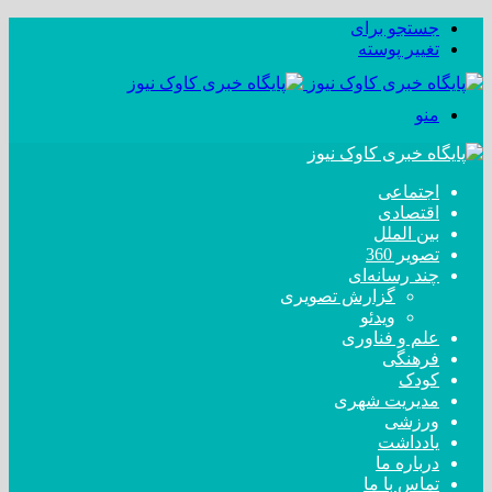
جستجو برای
تغییر پوسته
منو
اجتماعی
اقتصادی
بین الملل
تصویر 360
چند رسانه‌ای
گزارش تصویری
ویدئو
علم و فناوری
فرهنگی
کودک
مدیریت شهری
ورزشی
یادداشت
درباره ما
تماس با ما