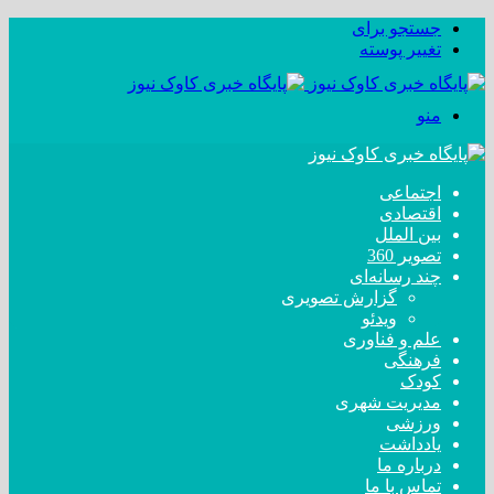
جستجو برای
تغییر پوسته
منو
اجتماعی
اقتصادی
بین الملل
تصویر 360
چند رسانه‌ای
گزارش تصویری
ویدئو
علم و فناوری
فرهنگی
کودک
مدیریت شهری
ورزشی
یادداشت
درباره ما
تماس با ما