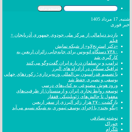
جستجو برای
شنبه, 17 مرداد 1405
خبر فوری
بازدید دنیامالی از مرکز ملی جودوی جمهوری آذربایجان +
فیلم
«دکتر استرنج‌لاو» از شبکه نمایش
۷۳۸۰ دستگاه اتوبوس برای جابه‌جایی زائران اربعین به
کارگیری شد
ترامپ و بن‌سلمان درباره ایران گفت‌و‌گو می‌کنند
ترافیک سنگین در آزادراه های البرز
با تصمیم فدراسیون بین‌المللی وزنه‌برداری؛ رکورد‌های جهانی
یوسفی و نصیری حفظ شد
ورود هوش مصنوعی به کتاب‌های درسی
توسعه روابط تجاری ایران و ارمنستان/ از ظرفیت‌های
مغفول تا چالش‌های ژئوپلیتیکی قفقاز
بازگشت ۲۷۰ هزار زائر البرزی از سفر اربعین
«بگو بخند» با اجرای یوسف تیموری به شبکه نسیم می‌آید
نوشته تصادفی
خوراک
تلگرام