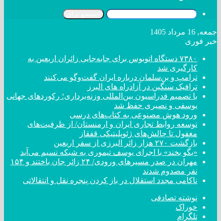
جستجو برای
جمعه, 16 مرداد 1405
خبر فوری
۷۳۸۰ دستگاه اتوبوس برای جابه‌جایی زائران اربعین به
کارگیری شد
ترامپ و بن‌سلمان درباره ایران گفت‌و‌گو می‌کنند
ترافیک سنگین در آزادراه های البرز
با تصمیم فدراسیون بین‌المللی وزنه‌برداری؛ رکورد‌های جهانی
یوسفی و نصیری حفظ شد
ورود هوش مصنوعی به کتاب‌های درسی
توسعه روابط تجاری ایران و ارمنستان/ از ظرفیت‌های
مغفول تا چالش‌های ژئوپلیتیکی قفقاز
بازگشت ۲۷۰ هزار زائر البرزی از سفر اربعین
«بگو بخند» با اجرای یوسف تیموری به شبکه نسیم می‌آید
مهران در صدر مسیر‌های ورودی/ ۲۴ زائر جان باختند و ۱۵۴
نفر مصدوم شدند
ناکامی مجدد استقلال در باز کردن پنجره نقل و انتقالاتی
نوشته تصادفی
خوراک
تلگرام