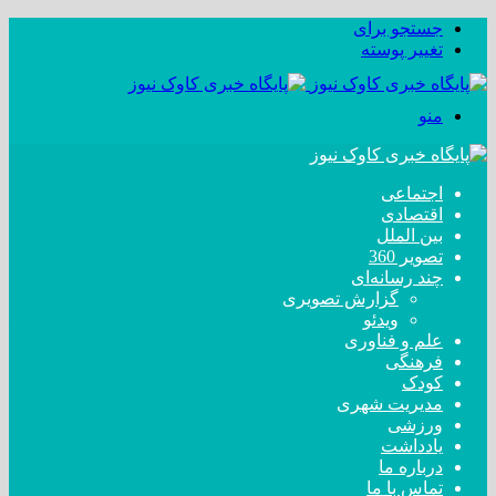
جستجو برای
تغییر پوسته
منو
اجتماعی
اقتصادی
بین الملل
تصویر 360
چند رسانه‌ای
گزارش تصویری
ویدئو
علم و فناوری
فرهنگی
کودک
مدیریت شهری
ورزشی
یادداشت
درباره ما
تماس با ما