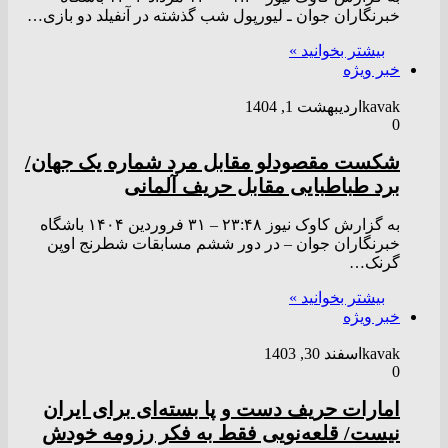
خبرنگاران جوان ـ لیورپول شب گذشته در آنفیلد دو بازی…
بیشتر بخوانید »
خبر ویژه
kavak
اردیبهشت 1, 1404
0
شکست مقصودلو مقابل مرد شماره یک جهان/
برد طباطبایی مقابل حریف آلمانی
به گزارش کاوک نیوز ۲۳:۴۸ – ۳۱ فروردين ۱۴۰۴ باشگاه
خبرنگاران جوان – در دور ششم مسابقات شطرنج اوپن
گرنک…
بیشتر بخوانید »
خبر ویژه
kavak
اسفند 30, 1403
0
امارات حریف دست و پا بسته‌ای برای ایران
نیست/ قلعه‌نویی فقط به فکر رزومه خودش