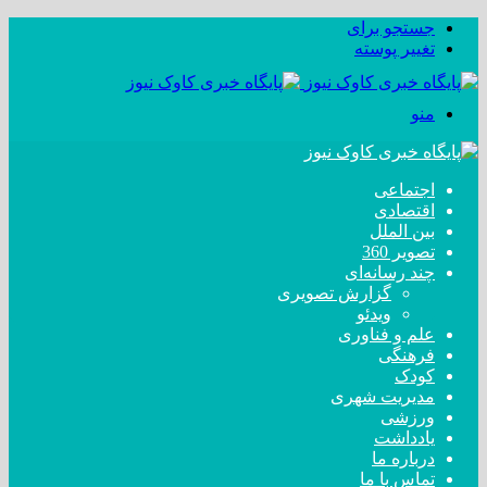
جستجو برای
تغییر پوسته
منو
اجتماعی
اقتصادی
بین الملل
تصویر 360
چند رسانه‌ای
گزارش تصویری
ویدئو
علم و فناوری
فرهنگی
کودک
مدیریت شهری
ورزشی
یادداشت
درباره ما
تماس با ما