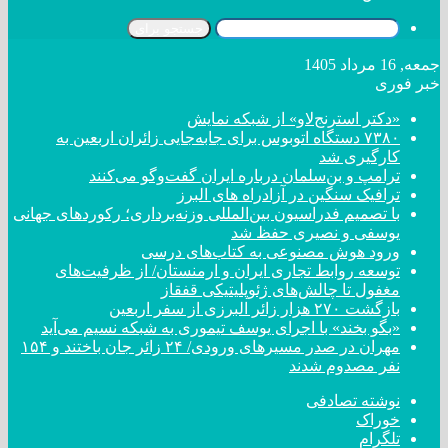
جستجو برای
جمعه, 16 مرداد 1405
خبر فوری
«دکتر استرنج‌لاو» از شبکه نمایش
۷۳۸۰ دستگاه اتوبوس برای جابه‌جایی زائران اربعین به
کارگیری شد
ترامپ و بن‌سلمان درباره ایران گفت‌و‌گو می‌کنند
ترافیک سنگین در آزادراه های البرز
با تصمیم فدراسیون بین‌المللی وزنه‌برداری؛ رکورد‌های جهانی
یوسفی و نصیری حفظ شد
ورود هوش مصنوعی به کتاب‌های درسی
توسعه روابط تجاری ایران و ارمنستان/ از ظرفیت‌های
مغفول تا چالش‌های ژئوپلیتیکی قفقاز
بازگشت ۲۷۰ هزار زائر البرزی از سفر اربعین
«بگو بخند» با اجرای یوسف تیموری به شبکه نسیم می‌آید
مهران در صدر مسیر‌های ورودی/ ۲۴ زائر جان باختند و ۱۵۴
نفر مصدوم شدند
نوشته تصادفی
خوراک
تلگرام